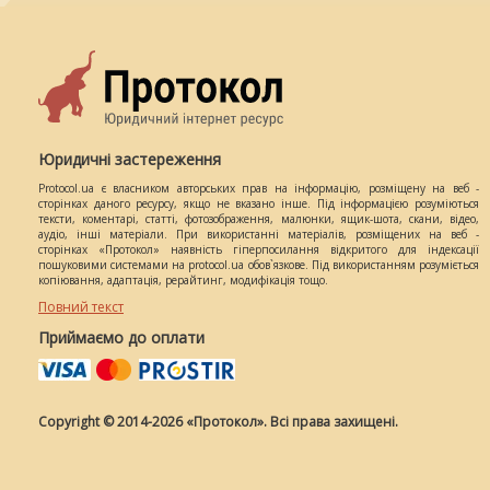
Юридичні застереження
Protocol.ua є власником авторських прав на інформацію, розміщену на веб -
сторінках даного ресурсу, якщо не вказано інше. Під інформацією розуміються
тексти, коментарі, статті, фотозображення, малюнки, ящик-шота, скани, відео,
аудіо, інші матеріали. При використанні матеріалів, розміщених на веб -
сторінках «Протокол» наявність гіперпосилання відкритого для індексації
пошуковими системами на protocol.ua обов`язкове. Під використанням розуміється
копіювання, адаптація, рерайтинг, модифікація тощо.
Повний текст
Приймаємо до оплати
Copyright © 2014-2026 «Протокол». Всі права захищені.