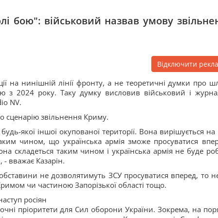
лі бою": військовий назвав умову звільне
Відключити рекл
ії на нинішній лінії фронту, а не теоретичні думки про ш
єю з 2024 року. Таку думку висловив військовий і журнал
dio NV.
до сценарію звільнення Криму.
 будь-якої іншої окупованої території. Вона вирішується на 
аким чином, що українська армія зможе просуватися впер
она складеться таким чином і українська армія не буде ро
 - вважає Казарін.
 обставини не дозволятимуть ЗСУ просуватися вперед, то н
Кримом чи частиною Запорізької області тощо.
наступ росіян
очні пріоритети для Сил оборони України. Зокрема, на пор