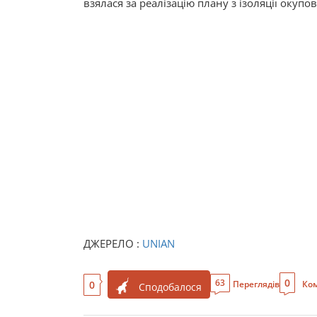
взялася за реалізацію плану з ізоляції окуп
ДЖЕРЕЛО :
UNIAN
0
63
0
Переглядів
Ком
Сподобалося