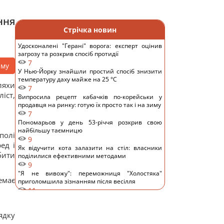
ння
Стрічка новин
Удосконалені "Герані" ворога: експерт оцінив
загрозу та розкрив спосіб протидії
7
аму
У Нью-Йорку знайшли простий спосіб знизити
температуру даху майже на 25 °C
ляхи
7
іст,
Випросила рецепт кабачків по-корейськи у
продавця на ринку: готую їх просто так і на зиму
7
Пономарьов у день 53-річчя розкрив свою
найбільшу таємницю
полі
9
ед і
Як відучити кота залазити на стіл: власники
бити
поділилися ефективними методами
9
"Я не вивожу": переможниця "Холостяка"
емає
приголомшила зізнанням після весілля
11
Відомий український співак потрапив у ДТП у
Києві та показав фото
ядку
10