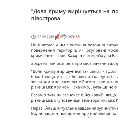
"Доля Криму вирішується на по
півострова
0
63
17.06.2026
0
Нині актуальним є питання поточної ситуац
повернення територій, які окуповані Росі
кримчанин Павло Казарін в інтерв’ю для Ra
Зокрема, він розповів про своє бачення що
"Доля Криму вирішується так само як і доля
бою. І якщо у нас обставини складуться т
звільняти вже захоплене Росією, значить в
різниці між Кримом і, скажімо, Луганщиною",
Разом з тим, як зазначає військовий, якщо
різниці між окупованими територіями, між 
Наразі більш актуальне завдання зупинити 
Водночас, він повідомив про найбільші пот