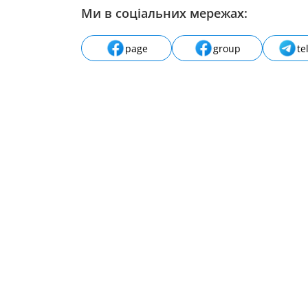
Ми в соціальних мережах:
page
group
te