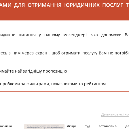
САМИ ДЛЯ ОТРИМАННЯ ЮРИДИЧНИХ ПОСЛУГ Т
ридичне питання у нашому месенджері, яка допоможе В
тесь з ним через екран , щоб отримати послугу Вам не потріб
римайте найвигіднішу пропозицію
 проблеми за фильтрами, показниками та рейтингом
Дивитись усі н
ника
Якщо суд встановив дл