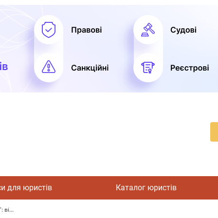
си для юристів
Каталог юристів
ві...