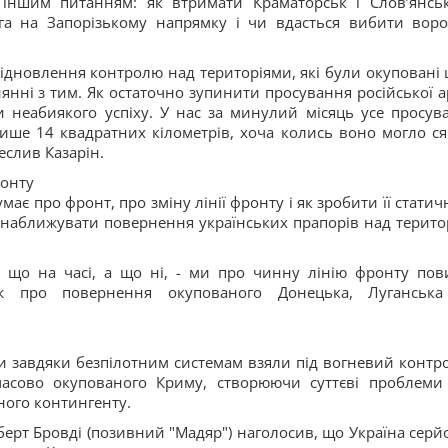
 іншим питанням: як втримати Краматорськ і Слов’янсь
га на Запорізькому напрямку і чи вдасться вибити воро
відновлення контролю над територіями, які були окуповані 
янні з тим. Як остаточно зупинити просування російської ар
 неабиякого успіху. У нас за минулий місяць усе просув
 лише 14 квадратних кілометрів, хоча колись воно могло ся
реслив Казарін.
ронту
має про фронт, про зміну лінії фронту і як зробити її статич
 наближувати повернення українських прапорів над терито
, що на часі, а що ні, - ми про чинну лінію фронту пов
ніж про повернення окупованого Донецька, Луганськ
и завдяки безпілотним системам взяли під вогневий контро
часово окупованого Криму, створюючи суттєві проблеми
ного контингенту.
ерт Бровді (позивний "Мадяр") наголосив, що Україна серй