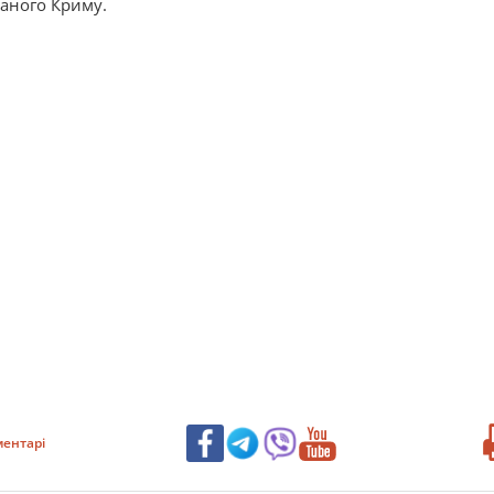
ованого Криму.
ентарі