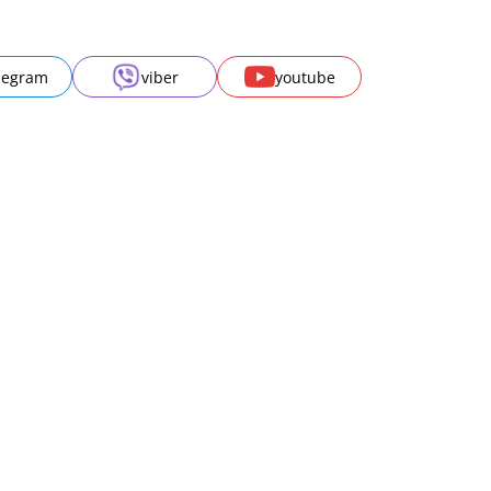
legram
viber
youtube