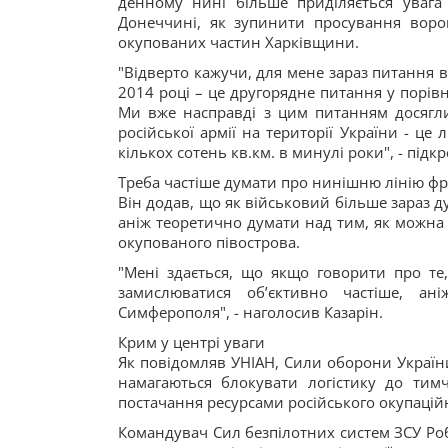
денному нині більше приділяється увага
Донеччині, як зупинити просування воро
окупованих частин Харківщини.
"Відверто кажучи, для мене зараз питання 
2014 році – це другорядне питання у порівн
Ми вже насправді з цим питанням досягли
російської армії на території України - це
кількох сотень кв.км. в минулі роки", - підк
Треба частіше думати про нинішню лінію ф
Він додав, що як військовий більше зараз ду
аніж теоретично думати над тим, як можна
окупованого півострова.
"Мені здається, що якщо говорити про те
замислюватися об’єктивно частіше, а
Симферополя", - наголосив Казарін.
Крим у центрі уваги
Як повідомляв УНІАН, Сили оборони Україн
намагаються блокувати логістику до тим
постачання ресурсами російського окупацій
Командувач Сил безпілотних систем ЗСУ Роб