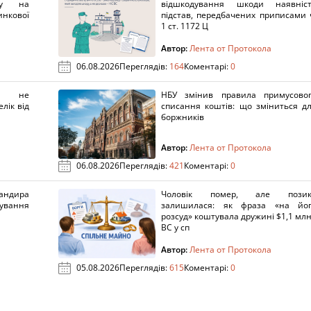
нку на
відшкодування шкоди наявніс
нкової
підстав, передбачених приписами 
1 ст. 1172 Ц
Автор:
Лента от Протокола
06.08.2026
Переглядів:
164
Коментарі:
0
х не
НБУ змінив правила примусово
лік від
списання коштів: що зміниться д
боржників
Автор:
Лента от Протокола
06.08.2026
Переглядів:
421
Коментарі:
0
ндира
Чоловік помер, але позик
рування
залишилася: як фраза «на йо
розсуд» коштувала дружині $1,1 млн
ВС у сп
Автор:
Лента от Протокола
05.08.2026
Переглядів:
615
Коментарі:
0