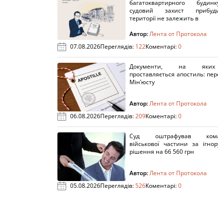
багатоквартирного буди
судовий захист прибуди
території не залежить в
Автор:
Лента от Протокола
07.08.2026
Переглядів:
122
Коментарі:
0
Документи, на яки
проставляється апостиль: пере
Мін’юсту
Автор:
Лента от Протокола
06.08.2026
Переглядів:
209
Коментарі:
0
Суд оштрафував кома
військової частини за ігно
рішення на 66 560 грн
Автор:
Лента от Протокола
05.08.2026
Переглядів:
526
Коментарі:
0