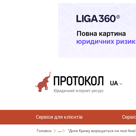
UA
Сервіси для клієнтів
Серві
...
Головна
"Доля Криму вирішується на полі бою": 