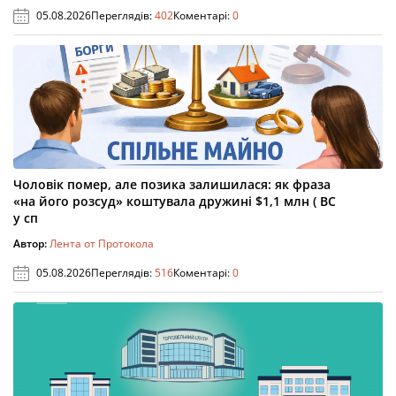
05.08.2026
Переглядів:
402
Коментарі:
0
Чоловік помер, але позика залишилася: як фраза
«на його розсуд» коштувала дружині $1,1 млн ( ВС
у сп
Автор:
Лента от Протокола
05.08.2026
Переглядів:
516
Коментарі:
0