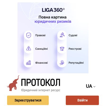
UA
Зареєструватися
Ввійти