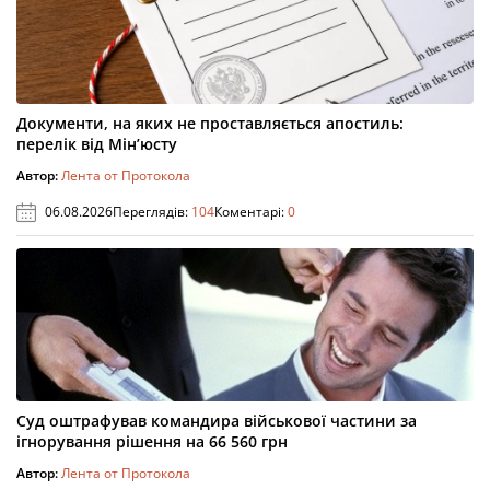
Документи, на яких не проставляється апостиль:
перелік від Мін’юсту
Автор:
Лента от Протокола
06.08.2026
Переглядів:
104
Коментарі:
0
Суд оштрафував командира військової частини за
ігнорування рішення на 66 560 грн
Автор:
Лента от Протокола