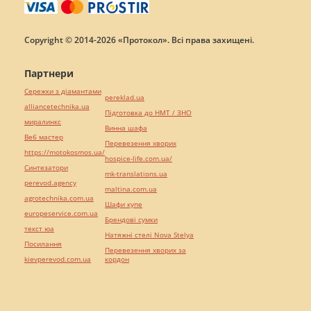
Copyright © 2014-2026 «Протокол». Всі права захищені.
Партнери
Сережки з діамантами
pereklad.ua
alliancetechnika.ua
Підготовка до НМТ / ЗНО
миралинкс
Винна шафа
Веб мастер
Перевезення хворих
https://motokosmos.ua/
hospice-life.com.ua/
Синтезатори
mk-translations.ua
perevod.agency
maltina.com.ua
agrotechnika.com.ua
Шафи купе
europeservice.com.ua
Брендові сумки
текст юа
Натяжні стелі Nova Stelya
Посилання
Перевезення хворих за
kievperevod.com.ua
кордон