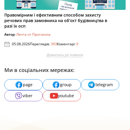
Правомірним і ефективним способом захисту
речових прав замовника на об’єкт будівництва в
разі їх осп
Автор:
Лента от Протокола
05.08.2026
Переглядів:
393
Коментарі:
0
Дивитись усі новини
Ми в соціальних мережах:
page
group
telegram
viber
youtube