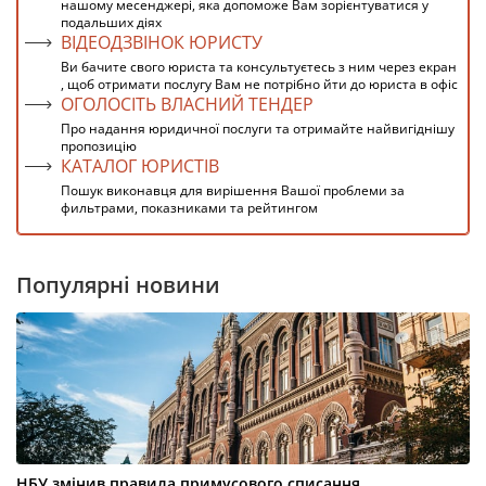
нашому месенджері, яка допоможе Вам зорієнтуватися у
подальших діях
ВІДЕОДЗВІНОК ЮРИСТУ
Ви бачите свого юриста та консультуєтесь з ним через екран
, щоб отримати послугу Вам не потрібно йти до юриста в офіс
ОГОЛОСІТЬ ВЛАСНИЙ ТЕНДЕР
Про надання юридичної послуги та отримайте найвигіднішу
пропозицію
КАТАЛОГ ЮРИСТІВ
Пошук виконавця для вирішення Вашої проблеми за
фильтрами, показниками та рейтингом
Популярні новини
НБУ змінив правила примусового списання