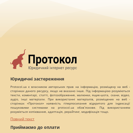
Юридичні застереження
Protocol.ua є власником авторських прав на інформацію, розміщену на веб -
сторінках даного ресурсу, якщо не вказано інше. Під інформацією розуміються
тексти, коментарі, статті, фотозображення, малюнки, ящик-шота, скани, відео,
аудіо, інші матеріали. При використанні матеріалів, розміщених на веб -
сторінках «Протокол» наявність гіперпосилання відкритого для індексації
пошуковими системами на protocol.ua обов`язкове. Під використанням
розуміється копіювання, адаптація, рерайтинг, модифікація тощо.
Повний текст
Приймаємо до оплати