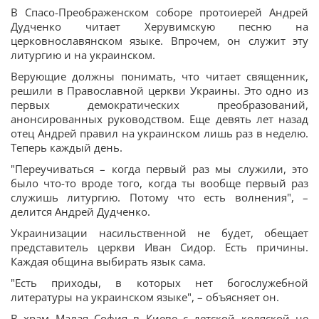
В Спасо-Преображенском соборе протоиерей Андрей
Дудченко читает Херувимскую песню на
церковнославянском языке. Впрочем, он служит эту
литургию и на украинском.
Верующие должны понимать, что читает священник,
решили в Православной церкви Украины. Это одно из
первых демократических преобразований,
анонсированных руководством. Еще девять лет назад
отец Андрей правил на украинском лишь раз в неделю.
Теперь каждый день.
"Переучиваться – когда первый раз мы служили, это
было что-то вроде того, когда ты вообще первый раз
служишь литургию. Потому что есть волнения", –
делится Андрей Дудченко.
Украинизации насильственной не будет, обещает
представитель церкви Иван Сидор. Есть причины.
Каждая община выбирать язык сама.
"Есть приходы, в которых нет богослужебной
литературы на украинском языке", – объясняет он.
В храм Малая София в Киеве с детской коляской не