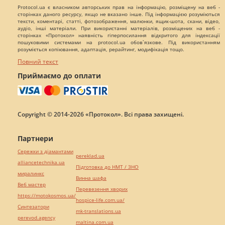
Protocol.ua є власником авторських прав на інформацію, розміщену на веб -
сторінках даного ресурсу, якщо не вказано інше. Під інформацією розуміються
тексти, коментарі, статті, фотозображення, малюнки, ящик-шота, скани, відео,
аудіо, інші матеріали. При використанні матеріалів, розміщених на веб -
сторінках «Протокол» наявність гіперпосилання відкритого для індексації
пошуковими системами на protocol.ua обов`язкове. Під використанням
розуміється копіювання, адаптація, рерайтинг, модифікація тощо.
Повний текст
Приймаємо до оплати
Copyright © 2014-2026 «Протокол». Всі права захищені.
Партнери
Сережки з діамантами
pereklad.ua
alliancetechnika.ua
Підготовка до НМТ / ЗНО
миралинкс
Винна шафа
Веб мастер
Перевезення хворих
https://motokosmos.ua/
hospice-life.com.ua/
Синтезатори
mk-translations.ua
perevod.agency
maltina.com.ua