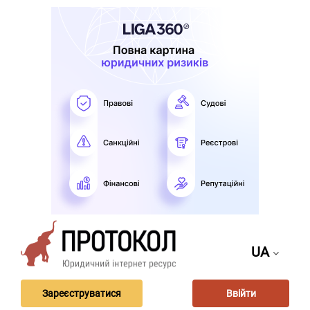
UA
Зареєструватися
Ввійти