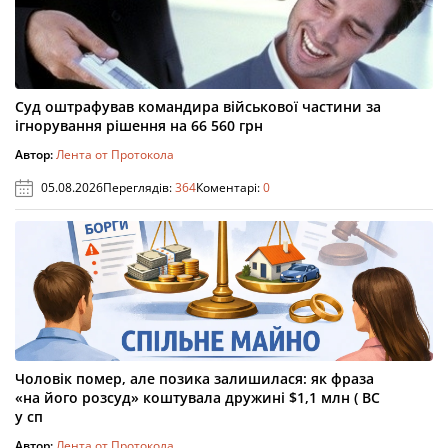
Суд оштрафував командира військової частини за
ігнорування рішення на 66 560 грн
Автор:
Лента от Протокола
05.08.2026
Переглядів:
364
Коментарі:
0
Чоловік помер, але позика залишилася: як фраза
«на його розсуд» коштувала дружині $1,1 млн ( ВС
у сп
Автор:
Лента от Протокола