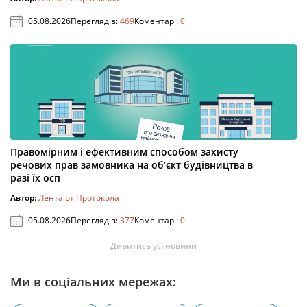
05.08.2026
Переглядів:
469
Коментарі:
0
Правомірним і ефективним способом захисту
речових прав замовника на об’єкт будівництва в
разі їх осп
Автор:
Лента от Протокола
05.08.2026
Переглядів:
377
Коментарі:
0
Дивитись усі новини
Ми в соціальних мережах: