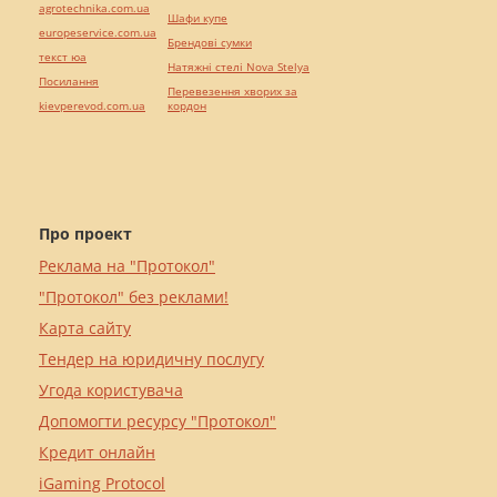
agrotechnika.com.ua
Шафи купе
europeservice.com.ua
Брендові сумки
текст юа
Натяжні стелі Nova Stelya
Посилання
Перевезення хворих за
kievperevod.com.ua
кордон
Про проект
Реклама на "Протокол"
"Протокол" без реклами!
Карта сайту
Тендер на юридичну послугу
Угода користувача
Допомогти ресурсу "Протокол"
Кредит онлайн
iGaming Protocol