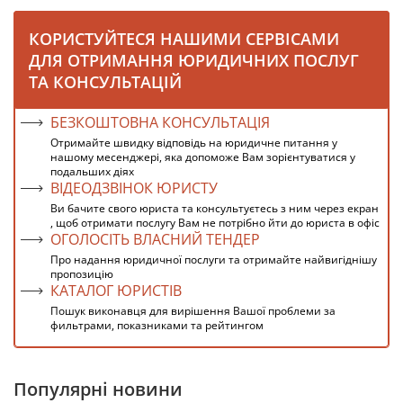
КОРИСТУЙТЕСЯ НАШИМИ СЕРВІСАМИ
ДЛЯ ОТРИМАННЯ ЮРИДИЧНИХ ПОСЛУГ
ТА КОНСУЛЬТАЦІЙ
БЕЗКОШТОВНА КОНСУЛЬТАЦІЯ
Отримайте швидку відповідь на юридичне питання у
нашому месенджері, яка допоможе Вам зорієнтуватися у
подальших діях
ВІДЕОДЗВІНОК ЮРИСТУ
Ви бачите свого юриста та консультуєтесь з ним через екран
, щоб отримати послугу Вам не потрібно йти до юриста в офіс
ОГОЛОСІТЬ ВЛАСНИЙ ТЕНДЕР
Про надання юридичної послуги та отримайте найвигіднішу
пропозицію
КАТАЛОГ ЮРИСТІВ
Пошук виконавця для вирішення Вашої проблеми за
фильтрами, показниками та рейтингом
Популярні новини