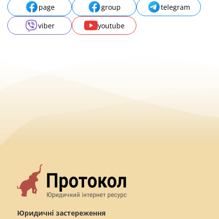
page
group
telegram
viber
youtube
Юридичні застереження