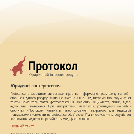
Юридичні застереження
Protocol.ua є власником авторських прав на інформацію, розміщену на веб -
сторінках даного ресурсу, якщо не вказано інше. Під інформацією розуміються
тексти, коментарі, статті, фотозображення, малюнки, ящик-шота, скани, відео,
аудіо, інші матеріали. При використанні матеріалів, розміщених на веб -
сторінках «Протокол» наявність гіперпосилання відкритого для індексації
пошуковими системами на protocol.ua обов`язкове. Під використанням розуміється
копіювання, адаптація, рерайтинг, модифікація тощо.
Повний текст