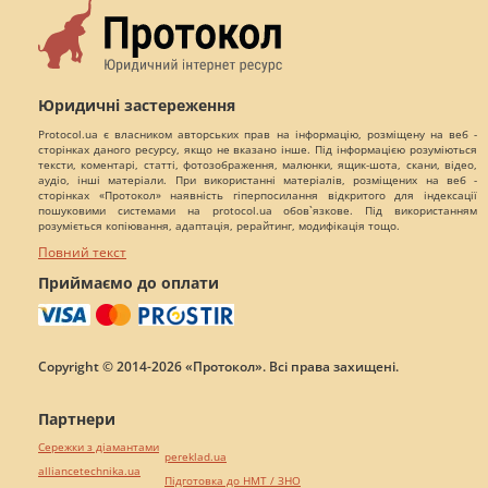
Юридичні застереження
Protocol.ua є власником авторських прав на інформацію, розміщену на веб -
сторінках даного ресурсу, якщо не вказано інше. Під інформацією розуміються
тексти, коментарі, статті, фотозображення, малюнки, ящик-шота, скани, відео,
аудіо, інші матеріали. При використанні матеріалів, розміщених на веб -
сторінках «Протокол» наявність гіперпосилання відкритого для індексації
пошуковими системами на protocol.ua обов`язкове. Під використанням
розуміється копіювання, адаптація, рерайтинг, модифікація тощо.
Повний текст
Приймаємо до оплати
Copyright © 2014-2026 «Протокол». Всі права захищені.
Партнери
Сережки з діамантами
pereklad.ua
alliancetechnika.ua
Підготовка до НМТ / ЗНО