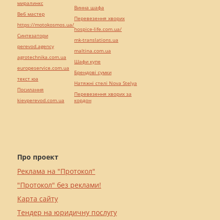
миралинкс
Винна шафа
Веб мастер
Перевезення хворих
https://motokosmos.ua/
hospice-life.com.ua/
Синтезатори
mk-translations.ua
perevod.agency
maltina.com.ua
agrotechnika.com.ua
Шафи купе
europeservice.com.ua
Брендові сумки
текст юа
Натяжні стелі Nova Stelya
Посилання
Перевезення хворих за
kievperevod.com.ua
кордон
Про проект
Реклама на "Протокол"
"Протокол" без реклами!
Карта сайту
Тендер на юридичну послугу