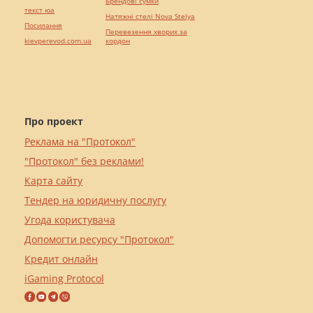
Брендові сумки
текст юа
Натяжні стелі Nova Stelya
Посилання
Перевезення хворих за
kievperevod.com.ua
кордон
Про проект
Реклама на "Протокол"
"Протокол" без реклами!
Карта сайту
Тендер на юридичну послугу
Угода користувача
Допомогти ресурсу "Протокол"
Кредит онлайн
iGaming Protocol