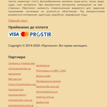
тексти, коментарі, статті, фотозображення, малюнки, ящик-шота, скани, відео,
аудіо, інші матеріали. При використанні матеріалів, розміщених на веб -
сторінках «Протокол» наявність гіперпосилання відкритого для індексації
пошуковими системами на protocol.ua обов`язкове. Під використанням
розуміється копіювання, адаптація, рерайтинг, модифікація тощо.
Повний текст
Приймаємо до оплати
Copyright © 2014-2026 «Протокол». Всі права захищені.
Партнери
Сережки з діамантами
pereklad.ua
alliancetechnika.ua
Підготовка до НМТ / ЗНО
миралинкс
Винна шафа
Веб мастер
Перевезення хворих
https://motokosmos.ua/
hospice-life.com.ua/
Синтезатори
mk-translations.ua
perevod.agency
maltina.com.ua
agrotechnika.com.ua
Шафи купе
europeservice.com.ua