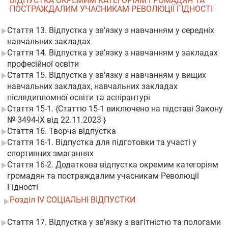
ВІДПУСТКА ОКРЕМИМ КАТЕГОРІЯМ ГРОМАДЯН ТА
ПОСТРАЖДАЛИМ УЧАСНИКАМ РЕВОЛЮЦІЇ ГІДНОСТІ
Стаття 13. Відпустка у зв'язку з навчанням у середніх
навчальних закладах
Стаття 14. Відпустка у зв’язку з навчанням у закладах
професійної освіти
Стаття 15. Відпустка у зв'язку з навчанням у вищих
навчальних закладах, навчальних закладах
післядипломної освіти та аспірантурі
Стаття 15-1. {Статтю 15-1 виключено на підставі Закону
№ 3494-IX від 22.11.2023 }
Стаття 16. Творча відпустка
Стаття 16-1. Відпустка для підготовки та участі у
спортивних змаганнях
Стаття 16-2. Додаткова відпустка окремим категоріям
громадян та постраждалим учасникам Революції
Гідності
Розділ IV СОЦІАЛЬНІ ВІДПУСТКИ
Стаття 17. Відпустка у зв'язку з вагітністю та пологами