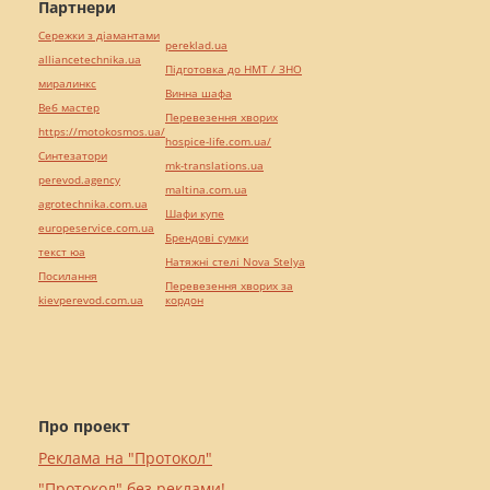
Партнери
Сережки з діамантами
pereklad.ua
alliancetechnika.ua
Підготовка до НМТ / ЗНО
миралинкс
Винна шафа
Веб мастер
Перевезення хворих
https://motokosmos.ua/
hospice-life.com.ua/
Синтезатори
mk-translations.ua
perevod.agency
maltina.com.ua
agrotechnika.com.ua
Шафи купе
europeservice.com.ua
Брендові сумки
текст юа
Натяжні стелі Nova Stelya
Посилання
Перевезення хворих за
kievperevod.com.ua
кордон
Про проект
Реклама на "Протокол"
"Протокол" без реклами!