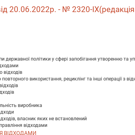
ід 20.06.2022р. - № 2320-IX(редакція
ипи державної політики у сфері запобігання утворенню та 
ідходами
ю відходів
о повторного використання, рециклінг та інші операції з ві
відходів
дходів
альність виробника
ідходи
ідходів, власник яких не встановлений
управління відходами
ННЯ ВІДХОДАМИ