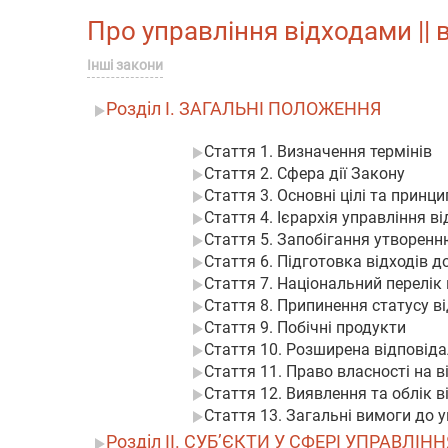
Про управління відходами || в
Інші закони
Розділ I. ЗАГАЛЬНІ ПОЛОЖЕННЯ
Стаття 1. Визначення термінів
Стаття 2. Сфера дії Закону
Стаття 3. Основні цілі та принц
Стаття 4. Ієрархія управління в
Стаття 5. Запобігання утворенн
Стаття 6. Підготовка відходів д
Стаття 7. Національний перелік 
Стаття 8. Припинення статусу ві
Стаття 9. Побічні продукти
Стаття 10. Розширена відповід
Стаття 11. Право власності на в
Стаття 12. Виявлення та облік в
Стаття 13. Загальні вимоги до 
Розділ II. СУБ’ЄКТИ У СФЕРІ УПРАВЛІ