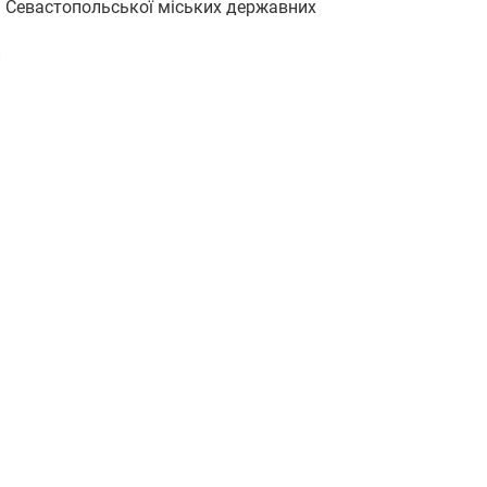
 і Севастопольської міських державних
и