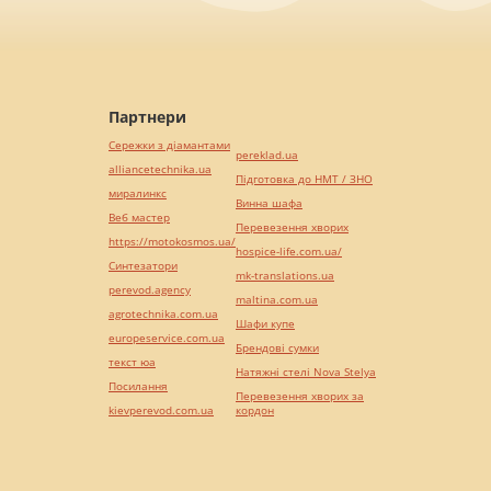
Партнери
Сережки з діамантами
pereklad.ua
alliancetechnika.ua
Підготовка до НМТ / ЗНО
миралинкс
Винна шафа
Веб мастер
Перевезення хворих
https://motokosmos.ua/
hospice-life.com.ua/
Синтезатори
mk-translations.ua
perevod.agency
maltina.com.ua
agrotechnika.com.ua
Шафи купе
europeservice.com.ua
Брендові сумки
текст юа
Натяжні стелі Nova Stelya
Посилання
Перевезення хворих за
kievperevod.com.ua
кордон