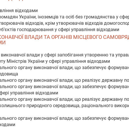
авління відходами
ромадян України, іноземців та осіб без громадянства у сфе
утворювачів відходів, крім утворювачів відходів домогоспо
суб’єктів господарювання у сфері управління відходами
ВИКОНАВЧОЇ ВЛАДИ ТА ОРГАНІВ МІСЦЕВОГО САМОВР
МИ
 виконавчої влади у сфері запобігання утворенню та управ
ту Міністрів України у сфері управління відходами
ального органу виконавчої влади, що забезпечує формуван
редовища
льного органу виконавчої влади, що реалізує державну по
ального органу виконавчої влади, що забезпечує формуван
фері управління відходами
льного органу виконавчої влади, що реалізує державну по
вколишнього природного середовища, раціонального викори
ального органу виконавчої влади, що забезпечує формуван
дходами