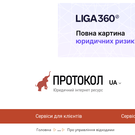
UA
Сервіси для клієнтів
Серві
...
Головна
Про управління відходами