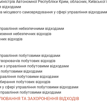
іністрів Автономної Республіки Крим, обласних, Київської
ня відходами
ів місцевого самоврядування у сфері управління відходам
управління небезпечними відходами
езення небезпечних відходів
них відходів
управління побутовими відходами
утворювачів побутових відходів
ги з управління побутовими відходами
я побутовими відходами
управління побутовими відходами
збирання побутових відходів
ми у сфері управління побутовими відходами
 управління побутовими відходами
АЛЮВАННЯ ТА ЗАХОРОНЕННЯ ВІДХОДІВ