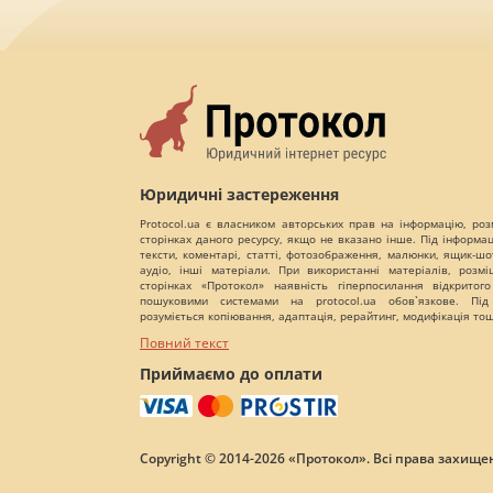
Юридичні застереження
Protocol.ua є власником авторських прав на інформацію, роз
сторінках даного ресурсу, якщо не вказано інше. Під інформа
тексти, коментарі, статті, фотозображення, малюнки, ящик-шот
аудіо, інші матеріали. При використанні матеріалів, розм
сторінках «Протокол» наявність гіперпосилання відкритого
пошуковими системами на protocol.ua обов`язкове. Під
розуміється копіювання, адаптація, рерайтинг, модифікація то
Повний текст
Приймаємо до оплати
Copyright © 2014-2026 «Протокол». Всі права захищен