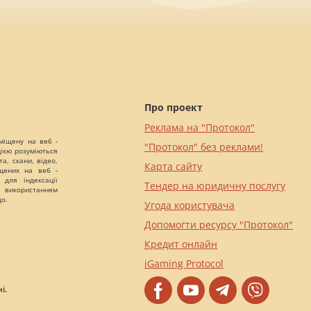
Про проект
Реклама на "Протокол"
міщену на веб -
"Протокол" без реклами!
цією розуміються
а, скани, відео,
Карта сайту
іщених на веб -
 для індексації
Тендер на юридичну послугу
 використанням
що.
Угода користувача
Допомогти ресурсу "Протокол"
Кредит онлайн
iGaming Protocol
і.