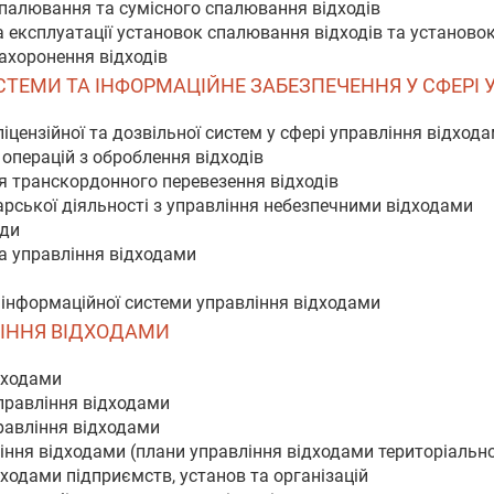
спалювання та сумісного спалювання відходів
а експлуатації установок спалювання відходів та установо
захоронення відходів
 СИСТЕМИ ТА ІНФОРМАЦІЙНЕ ЗАБЕЗПЕЧЕННЯ У СФЕР
іцензійної та дозвільної систем у сфері управління відход
 операцій з оброблення відходів
я транскордонного перевезення відходів
арської діяльності з управління небезпечними відходами
оди
а управління відходами
о інформаційної системи управління відходами
ВЛІННЯ ВІДХОДАМИ
дходами
правління відходами
правління відходами
ління відходами (плани управління відходами територіальн
дходами підприємств, установ та організацій