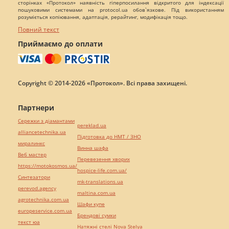
сторінках «Протокол» наявність гіперпосилання відкритого для індексації
пошуковими системами на protocol.ua обов`язкове. Під використанням
розуміється копіювання, адаптація, рерайтинг, модифікація тощо.
Повний текст
Приймаємо до оплати
Copyright © 2014-2026 «Протокол». Всі права захищені.
Партнери
Сережки з діамантами
pereklad.ua
alliancetechnika.ua
Підготовка до НМТ / ЗНО
миралинкс
Винна шафа
Веб мастер
Перевезення хворих
https://motokosmos.ua/
hospice-life.com.ua/
Синтезатори
mk-translations.ua
perevod.agency
maltina.com.ua
agrotechnika.com.ua
Шафи купе
europeservice.com.ua
Брендові сумки
текст юа
Натяжні стелі Nova Stelya