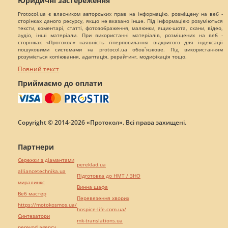
Юридичні застереження
Protocol.ua є власником авторських прав на інформацію, розміщену на веб -
сторінках даного ресурсу, якщо не вказано інше. Під інформацією розуміються
тексти, коментарі, статті, фотозображення, малюнки, ящик-шота, скани, відео,
аудіо, інші матеріали. При використанні матеріалів, розміщених на веб -
сторінках «Протокол» наявність гіперпосилання відкритого для індексації
пошуковими системами на protocol.ua обов`язкове. Під використанням
розуміється копіювання, адаптація, рерайтинг, модифікація тощо.
Повний текст
Приймаємо до оплати
Copyright © 2014-2026 «Протокол». Всі права захищені.
Партнери
Сережки з діамантами
pereklad.ua
alliancetechnika.ua
Підготовка до НМТ / ЗНО
миралинкс
Винна шафа
Веб мастер
Перевезення хворих
https://motokosmos.ua/
hospice-life.com.ua/
Синтезатори
mk-translations.ua
perevod.agency