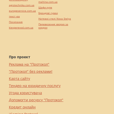
maltina.com.ua
agrotechnika.com.ua
Шафи купе
europeservice.com.ua
Брендові сумки
текст юа
Натяжні стелі Nova Stelya
Посилання
Перевезення хворих за
kievperevod.com.ua
кордон
Про проект
Реклама на "Протокол"
"Протокол" без реклами!
Карта сайту
Тендер на юридичну послугу
Угода користувача
Допомогти ресурсу "Протокол"
Кредит онлайн