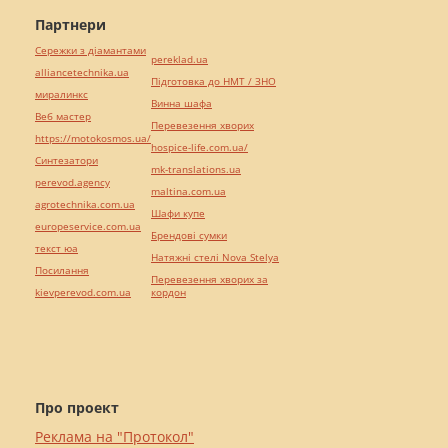
Партнери
Сережки з діамантами
pereklad.ua
alliancetechnika.ua
Підготовка до НМТ / ЗНО
миралинкс
Винна шафа
Веб мастер
Перевезення хворих
https://motokosmos.ua/
hospice-life.com.ua/
Синтезатори
mk-translations.ua
perevod.agency
maltina.com.ua
agrotechnika.com.ua
Шафи купе
europeservice.com.ua
Брендові сумки
текст юа
Натяжні стелі Nova Stelya
Посилання
Перевезення хворих за
kievperevod.com.ua
кордон
Про проект
Реклама на "Протокол"