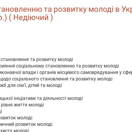
новленню та розвитку молоді в Украї
.) ( Недіючий )
 становлення та розвитку молоді
прияння соціальному становленню та розвитку молоді
виконавчої влади і органів місцевого самоврядування у сфе
 щодо соціального становлення та розвитку молоді
б для сім'ї, дітей та молоді
ької ініціативи та діяльності молоді
 рівня життя молоді
і
озвиток молоді
ізичний розвиток молоді
ахисту молоді