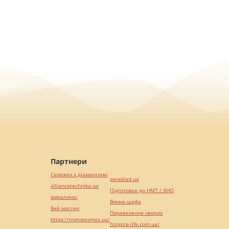
Партнери
Сережки з діамантами
pereklad.ua
alliancetechnika.ua
Підготовка до НМТ / ЗНО
миралинкс
Винна шафа
Веб мастер
Перевезення хворих
https://motokosmos.ua/
hospice-life.com.ua/