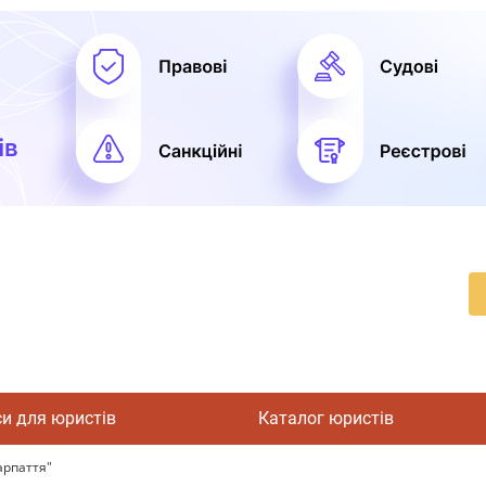
си для юристів
Каталог юристів
арпаття"