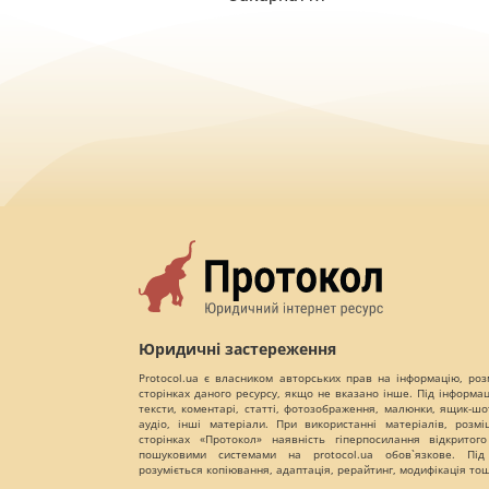
Юридичні застереження
Protocol.ua є власником авторських прав на інформацію, роз
сторінках даного ресурсу, якщо не вказано інше. Під інформа
тексти, коментарі, статті, фотозображення, малюнки, ящик-шот
аудіо, інші матеріали. При використанні матеріалів, розм
сторінках «Протокол» наявність гіперпосилання відкритого
пошуковими системами на protocol.ua обов`язкове. Під
розуміється копіювання, адаптація, рерайтинг, модифікація то