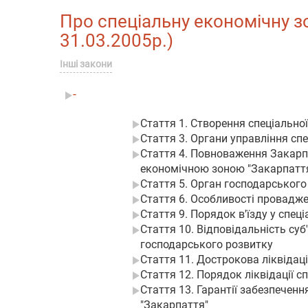
Про спеціальну економічну зон
31.03.2005р.)
Інші закони
-
Стаття 1. Створення спеціально
Стаття 3. Органи управління с
Стаття 4. Повноваження Закарпа
економічною зоною "Закарпатт
Стаття 5. Орган господарського
Стаття 6. Особливості провадже
Стаття 9. Порядок в'їзду у спеці
Стаття 10. Відповідальність су
господарського розвитку
Стаття 11. Дострокова ліквідац
Стаття 12. Порядок ліквідації с
Стаття 13. Гарантії забезпечення
"Закарпаття"