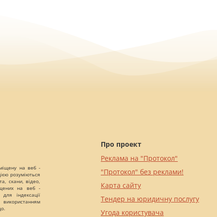
Про проект
Реклама на "Протокол"
міщену на веб -
"Протокол" без реклами!
цією розуміються
а, скани, відео,
Карта сайту
іщених на веб -
 для індексації
Тендер на юридичну послугу
 використанням
що.
Угода користувача