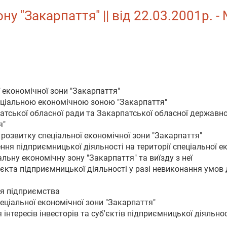
у "Закарпаття" || від 22.03.2001р. - 
ї економічної зони "Закарпаття"
пеціальною економічною зоною "Закарпаття"
тської обласної ради та Закарпатської обласної державно
я"
 розвитку спеціальної економічної зони "Закарпаття"
ння підприємницької діяльності на території спеціальної е
альну економічну зону "Закарпаття" та виїзду з неї
б'єкта підприємницької діяльності у разі невиконання умов
ія підприємства
пеціальної економічної зони "Закарпаття"
 інтересів інвесторів та суб'єктів підприємницької діяльност