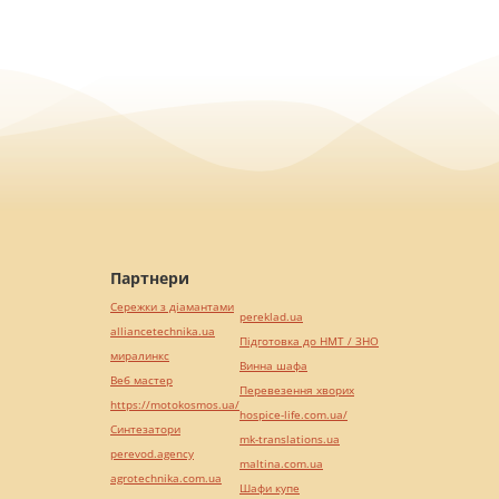
Партнери
Сережки з діамантами
pereklad.ua
alliancetechnika.ua
Підготовка до НМТ / ЗНО
миралинкс
Винна шафа
Веб мастер
Перевезення хворих
https://motokosmos.ua/
hospice-life.com.ua/
Синтезатори
mk-translations.ua
perevod.agency
maltina.com.ua
agrotechnika.com.ua
Шафи купе