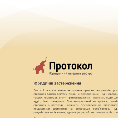
Юридичні застереження
Protocol.ua є власником авторських прав на інформацію, роз
сторінках даного ресурсу, якщо не вказано інше. Під інформа
тексти, коментарі, статті, фотозображення, малюнки, ящик-шот
аудіо, інші матеріали. При використанні матеріалів, розм
сторінках «Протокол» наявність гіперпосилання відкритого
пошуковими системами на protocol.ua обов`язкове. Під
розуміється копіювання, адаптація, рерайтинг, модифікація то