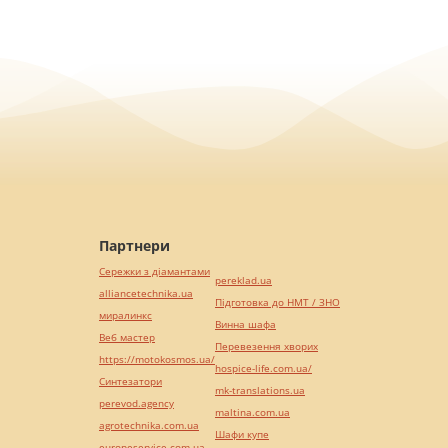
Партнери
Сережки з діамантами
pereklad.ua
alliancetechnika.ua
Підготовка до НМТ / ЗНО
миралинкс
Винна шафа
Веб мастер
Перевезення хворих
https://motokosmos.ua/
hospice-life.com.ua/
Синтезатори
mk-translations.ua
perevod.agency
maltina.com.ua
agrotechnika.com.ua
Шафи купе
europeservice.com.ua