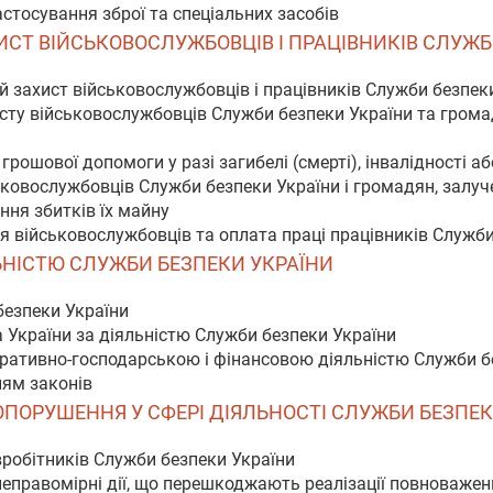
астосування зброї та спеціальних засобів
ХИСТ ВІЙСЬКОВОСЛУЖБОВЦІВ І ПРАЦІВНИКІВ СЛУЖ
ий захист військовослужбовців і працівників Служби безпек
исту військовослужбовців Служби безпеки України та громад
грошової допомоги у разі загибелі (смерті), інвалідності а
ьковослужбовців Служби безпеки України і громадян, залу
ння збитків їх майну
я військовослужбовців та оплата праці працівників Служби
ЯЛЬНІСТЮ СЛУЖБИ БЕЗПЕКИ УКРАЇНИ
безпеки України
 України за діяльністю Служби безпеки України
тративно-господарською і фінансовою діяльністю Служби б
ням законів
АВОПОРУШЕННЯ У СФЕРІ ДІЯЛЬНОСТІ СЛУЖБИ БЕЗПЕ
івробітників Служби безпеки України
 неправомірні дії, що перешкоджають реалізації повноваже