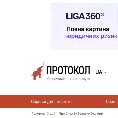
UA
Сервіси для клієнтів
Серві
...
Головна
Про Службу безпеки України