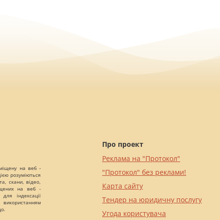
Про проект
Реклама на "Протокол"
міщену на веб -
"Протокол" без реклами!
цією розуміються
а, скани, відео,
Карта сайту
іщених на веб -
 для індексації
Тендер на юридичну послугу
 використанням
що.
Угода користувача