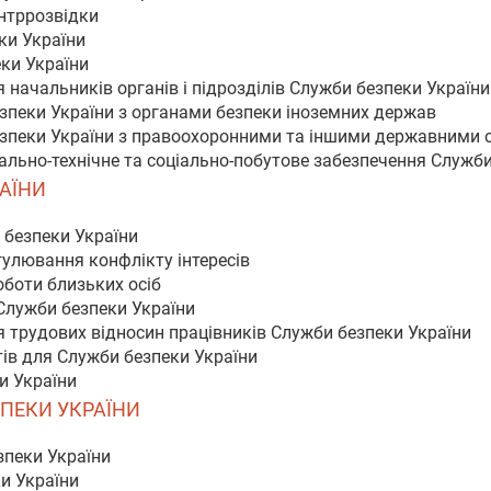
онтррозвідки
ки України
еки України
 начальників органів і підрозділів Служби безпеки України
зпеки України з органами безпеки іноземних держав
езпеки України з правоохоронними та іншими державними 
іально-технічне та соціально-побутове забезпечення Служб
РАЇНИ
 безпеки України
гулювання конфлікту інтересів
оботи близьких осіб
Служби безпеки України
 трудових відносин працівників Служби безпеки України
тів для Служби безпеки України
и України
ЗПЕКИ УКРАЇНИ
зпеки України
и України