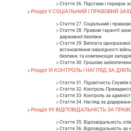
Стаття 26. Підстави і порядок з
Розділ V СОЦІАЛЬНИЙ І ПРАВОВИЙ ЗА
Стаття 27. Соціальний і правов
Стаття 28. Правові гарантії зах
державної безпеки
Стаття 29. Виплата одноразової 
встановлення інвалідності війс
безпеки, та компенсація заподія
Стаття 30. Грошове забезпеченн
Розділ VI КОНТРОЛЬ І НАГЛЯД ЗА ДІ
Стаття 31. Підзвітність Служби 
Стаття 32. Контроль Президента
Стаття 33. Контроль за адмініс
Стаття 34. Нагляд за додержан
Розділ VII ВІДПОВІДАЛЬНІСТЬ ЗА ПР
Стаття 35. Відповідальність сп
Стаття 36. Відповідальність за