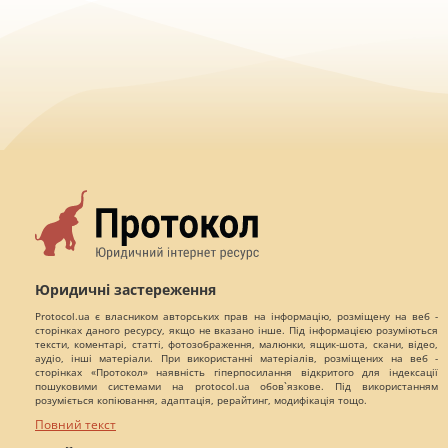
Юридичні застереження
Protocol.ua є власником авторських прав на інформацію, розміщену на веб -
сторінках даного ресурсу, якщо не вказано інше. Під інформацією розуміються
тексти, коментарі, статті, фотозображення, малюнки, ящик-шота, скани, відео,
аудіо, інші матеріали. При використанні матеріалів, розміщених на веб -
сторінках «Протокол» наявність гіперпосилання відкритого для індексації
пошуковими системами на protocol.ua обов`язкове. Під використанням
розуміється копіювання, адаптація, рерайтинг, модифікація тощо.
Повний текст