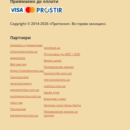
Приймаємо до оплати
Copyright © 2014-2026 «Протокол». Всі права захищені.
Партнери
Сережки з діамантами
pereklad.ua
alliancetechnika.ua
Підготовка до НМТ / ЗНО
миралинкс
Винна шафа
Веб мастер
Перевезення хворих
https://motokosmos.ua/
hospice-life.com.ua/
Синтезатори
mk-translations.ua
perevod.agency
maltina.com.ua
agrotechnika.com.ua
Шафи купе
europeservice.com.ua
Брендові сумки
текст юа
Натяжні стелі Nova Stelya
Посилання
Перевезення хворих за
kievperevod.com.ua
кордон