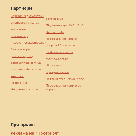
Партнери
Сережки з діамантами
pereklad.ua
alliancetechnika.ua
Підготовка до НМТ / ЗНО
миралинкс
Винна шафа
Веб мастер
Перевезення хворих
https://motokosmos.ua/
hospice-life.com.ua/
Синтезатори
mk-translations.ua
perevod.agency
maltina.com.ua
agrotechnika.com.ua
Шафи купе
europeservice.com.ua
Брендові сумки
текст юа
Натяжні стелі Nova Stelya
Посилання
Перевезення хворих за
kievperevod.com.ua
кордон
Про проект
Реклама на "Протокол"