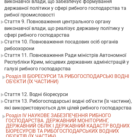
виконавчої влади, що забезпечує формування
державної політики у сфері рибного господарства та
рибної промисловості
Стаття 9. Повноваження центрального органу
виконавчої влади, що реалізує державну політику у
сфері рибного господарства
Стаття 10. Повноваження посадових осіб органів
рибоохорони
Стаття 11. Повноваження Ради міністрів Автономної
Республіки Крим, місцевих державних адміністрацій у
галузі рибного господарства
Розділ III БІОРЕСУРСИ ТА РИБОГОСПОДАРСЬКІ ВОДНІ
ОБ'ЄКТИ (ЇХ ЧАСТИНИ)
Стаття 12. Водні біоресурси
Стаття 13. Рибогосподарські водні об'єкти (їх частини),
які використовуються для цілей рибного господарства
Розділ IV НАУКОВЕ ЗАБЕЗПЕЧЕННЯ РИБНОГО
ГОСПОДАРСТВА. ДЕРЖАВНИЙ МОНІТОРИНГ,
ДЕРЖАВНИЙ ОБЛІК І ДЕРЖАВНИЙ КАДАСТР ВОДНИХ
БІОРЕСУРСІВ ТА РИБОГОСПОДАРСЬКИХ ВОДНИХ
ОБ'ЄКТІВ (ЇХ ЧАСТИН)