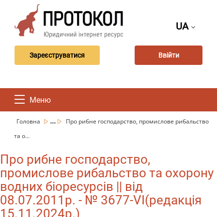
UA
Зареєструватися
Ввійти
Меню
...
Головна
Про рибне господарство, промислове рибальство
та о...
Про рибне господарство,
промислове рибальство та охорону
водних біоресурсів || від
08.07.2011р. - № 3677-VI(редакція
15.11.2024р.)