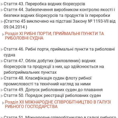
Стаття 43. Переробка водних біоресурсів
Стаття 44. Забезпечення виробником контролю якості і
безпеки водних біоресурсів та продуктів їх переробки
{Статтю 45 виключено на підставі Закону № 1193-VII від
09.04.2014 }
Розділ XI РИБНІ ПОРТИ, ПРИЙМАЛЬНІ ПУНКТИ ТА
РИБОЛОВНІ СУДНА
Стаття 46. Рибні порти, приймальні пункти та риболовні
судна
Стаття 47. Облік добутих (виловлених) водних
біоресурсів та продукції з них, що здійснюється на
рибоприймальних пунктах
Стаття 48. Класифікація суден флоту рибної
промисловості та технічний нагляд за ними
Стаття 49. Допуск риболовних суден до плавання
Стаття 50. Порядок реєстрації риболовних суден
Розділ XII МІЖНАРОДНЕ СПІВРОБІТНИЦТВО В ГАЛУЗІ
РИБНОГО ГОСПОДАРСТВА
Стаття 51. Міжнародне співробітництво в галузі рибного