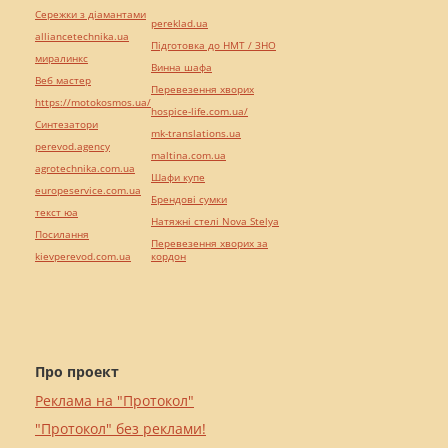
Сережки з діамантами
pereklad.ua
alliancetechnika.ua
Підготовка до НМТ / ЗНО
миралинкс
Винна шафа
Веб мастер
Перевезення хворих
https://motokosmos.ua/
hospice-life.com.ua/
Синтезатори
mk-translations.ua
perevod.agency
maltina.com.ua
agrotechnika.com.ua
Шафи купе
europeservice.com.ua
Брендові сумки
текст юа
Натяжні стелі Nova Stelya
Посилання
Перевезення хворих за
kievperevod.com.ua
кордон
Про проект
Реклама на "Протокол"
"Протокол" без реклами!