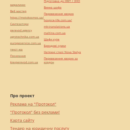
Підготовка до НМТ / ЗНО
миралинкс
Винна шафа
Веб мастер
Перевезення хворих
https://motokosmos.ua/
hospice-life.com.ua/
Синтезатори
mk-translations.ua
perevod.agency
maltina.com.ua
agrotechnika.com.ua
Шафи купе
europeservice.com.ua
Брендові сумки
текст юа
Натяжні стелі Nova Stelya
Посилання
Перевезення хворих за
kievperevod.com.ua
кордон
Про проект
Реклама на "Протокол"
"Протокол" без реклами!
Карта сайту
Тендер на юридичну послугу