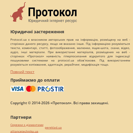
Юридичні застереження
Protocol.ua є власником авторських прав на інформацію, розміщену на веб -
сторінках даного ресурсу, якщо не вказано інше. Під інформацією розуміються
тексти, коментарі, статті, фотозображення, малюнки, ящик-шота, скани, відео,
аудіо, інші матеріали. При використанні матеріалів, розміщених на веб -
сторінках «Протокол» наявність гіперпосилання відкритого для індексації
пошуковими системами на protocol.ua обов`язкове. Під використанням
розуміється копіювання, адаптація, рерайтинг, модифікація тощо.
Повний текст
Приймаємо до оплати
Copyright © 2014-2026 «Протокол». Всі права захищені.
Партнери
Сережки з діамантами
pereklad.ua
alliancetechnika.ua