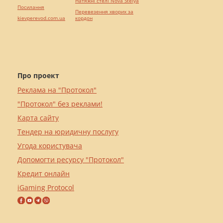
Натяжні стелі Nova Stelya
Посилання
Перевезення хворих за
kievperevod.com.ua
кордон
Про проект
Реклама на "Протокол"
"Протокол" без реклами!
Карта сайту
Тендер на юридичну послугу
Угода користувача
Допомогти ресурсу "Протокол"
Кредит онлайн
iGaming Protocol