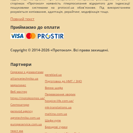
сторінках «Протокол» наявність гіперпосилання відкритого для індексації
пошуковими системами на protocol.ua обов`язкове. Під використанням
розуміється копіювання, адаптація, рерайтинг, модифікація тощо.
Повний текст
Приймаємо до оплати
Copyright © 2014-2026 «Протокол». Всі права захищені.
Партнери
Сережки з діамантами
pereklad.ua
alliancetechnika.ua
Підготовка до НМТ / ЗНО
миралинкс
Винна шафа
Веб мастер
Перевезення хворих
https://motokosmos.ua/
hospice-life.com.ua/
Синтезатори
mk-translations.ua
perevod.agency
maltina.com.ua
agrotechnika.com.ua
Шафи купе
europeservice.com.ua
Брендові сумки
текст юа