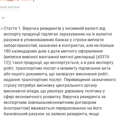
Інші закони
-
Стаття 1. Виручка резидентів у іноземній валюті від
експорту продукції підлягає зарахуванню на їх валютні
рахунки в уповноважених банках у строки виплати
заборгованостей, зазначені в контрактах, але не пізніше
180 календарних днів з дати митного оформлення
(виписки вивізної вантажної митної декларації (z0374-
12)) такої продукції, що експортується, а в разі експорту
робіт, транспортних послуг-з моменту підписання акта
або іншого документа, що засвідчує виконання робіт,
надання транспортних послуг. Перевищення зазначеного
строку потребує висновку центрального органу
виконавчої влади, що реалізує державну політику у
сфері економічного розвитку. Виручка резидента за
експортним зовнішньоекономічним договором
(контрактом) вважається перерахованою на його
банківський рахунок за заявою резидента, якщо