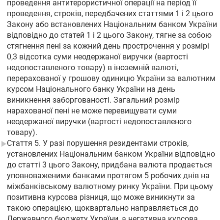
проведення антитерористичної операції на період її
проведення, строків, передбачених статтями 1 і 2 цього
Закону або встановлених Національним банком України
відповідно до статей 1 і 2 цього Закону, тягне за собою
стягнення пені за кожний день прострочення у розмірі
0,3 відсотка суми неодержаної виручки (вартості
недопоставленого товару) в іноземній валюті,
перерахованої у грошову одиницю України за валютним
курсом Національного банку України на день
виникнення заборгованості. Загальний розмір
нарахованої пені не може перевищувати суми
неодержаної виручки (вартості недопоставленого
товару).
Стаття 5. У разі порушення резидентами строків,
установлених Національним банком України відповідно
до статті 3 цього Закону, придбана валюта продається
уповноваженими банками протягом 5 робочих днів на
міжбанківському валютному ринку України. При цьому
позитивна курсова різниця, що може виникнути за
такою операцією, щоквартально направляється до
Державного бюджету України, а негативна курсова