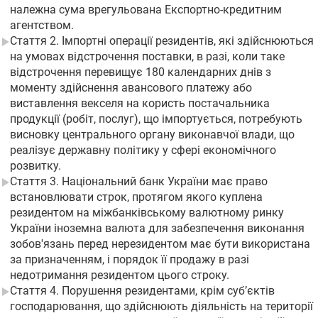
належна сума врегульована Експортно-кредитним
агентством.
Стаття 2. Імпортні операції резидентів, які здійснюються
на умовах відстрочення поставки, в разі, коли таке
відстрочення перевищує 180 календарних днів з
моменту здійснення авансового платежу або
виставлення векселя на користь постачальника
продукції (робіт, послуг), що імпортується, потребують
висновку центрального органу виконавчої влади, що
реалізує державну політику у сфері економічного
розвитку.
Стаття 3. Національний банк України має право
встановлювати строк, протягом якого куплена
резидентом на міжбанківському валютному ринку
України іноземна валюта для забезпечення виконання
зобов'язань перед нерезидентом має бути використана
за призначенням, і порядок її продажу в разі
недотримання резидентом цього строку.
Стаття 4. Порушення резидентами, крім суб’єктів
господарювання, що здійснюють діяльність на території