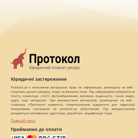
Юридичні застереження
Protocol.ua є власником авторських прав на інформацію, розміщену на веб -
сторінках даного ресурсу, якщо не вказано інше. Під інформацією розуміються
тексти, коментарі, статті, фотозображення, малюнки, ящик-шота, скани, відео,
аудіо, інші матеріали. При використанні матеріалів, розміщених на веб -
сторінках «Протокол» наявність гіперпосилання відкритого для індексації
пошуковими системами на protocol.ua обов`язкове. Під використанням
розуміється копіювання, адаптація, рерайтинг, модифікація тощо.
Повний текст
Приймаємо до оплати