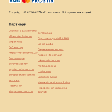
Copyright © 2014-2026 «Протокол». Всі права захищені.
Партнери
Сережки з діамантами
pereklad.ua
alliancetechnika.ua
Підготовка до НМТ / ЗНО
миралинкс
Винна шафа
Веб мастер
Перевезення хворих
https://motokosmos.ua/
hospice-life.com.ua/
Синтезатори
mk-translations.ua
perevod.agency
maltina.com.ua
agrotechnika.com.ua
Шафи купе
europeservice.com.ua
Брендові сумки
текст юа
Натяжні стелі Nova Stelya
Посилання
Перевезення хворих за
kievperevod.com.ua
кордон