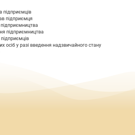
ав підприємців
рав підприємця
 підприємництва
ння підприємництва
х підприємців
их осіб у разі введення надзвичайного стану
и