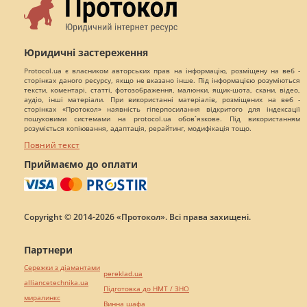
Юридичні застереження
Protocol.ua є власником авторських прав на інформацію, розміщену на веб -
сторінках даного ресурсу, якщо не вказано інше. Під інформацією розуміються
тексти, коментарі, статті, фотозображення, малюнки, ящик-шота, скани, відео,
аудіо, інші матеріали. При використанні матеріалів, розміщених на веб -
сторінках «Протокол» наявність гіперпосилання відкритого для індексації
пошуковими системами на protocol.ua обов`язкове. Під використанням
розуміється копіювання, адаптація, рерайтинг, модифікація тощо.
Повний текст
Приймаємо до оплати
Copyright © 2014-2026 «Протокол». Всі права захищені.
Партнери
Сережки з діамантами
pereklad.ua
alliancetechnika.ua
Підготовка до НМТ / ЗНО
миралинкс
Винна шафа