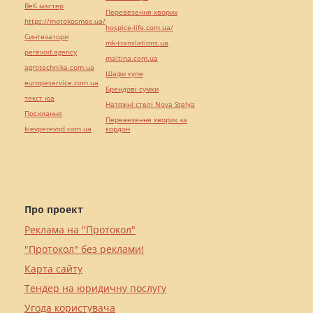
Веб мастер
Перевезення хворих
https://motokosmos.ua/
hospice-life.com.ua/
Синтезатори
mk-translations.ua
perevod.agency
maltina.com.ua
agrotechnika.com.ua
Шафи купе
europeservice.com.ua
Брендові сумки
текст юа
Натяжні стелі Nova Stelya
Посилання
Перевезення хворих за
kievperevod.com.ua
кордон
Про проект
Реклама на "Протокол"
"Протокол" без реклами!
Карта сайту
Тендер на юридичну послугу
Угода користувача