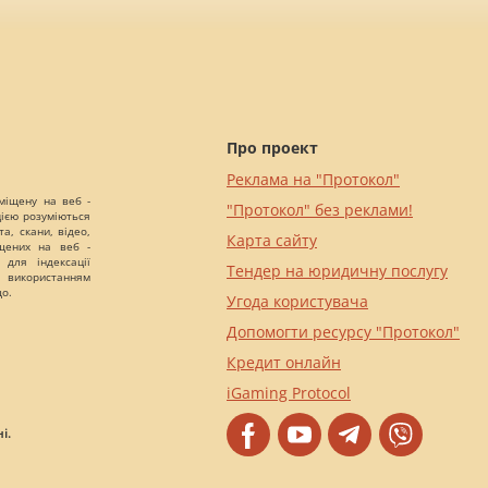
Про проект
Реклама на "Протокол"
міщену на веб -
"Протокол" без реклами!
цією розуміються
а, скани, відео,
Карта сайту
іщених на веб -
 для індексації
Тендер на юридичну послугу
 використанням
що.
Угода користувача
Допомогти ресурсу "Протокол"
Кредит онлайн
iGaming Protocol
і.