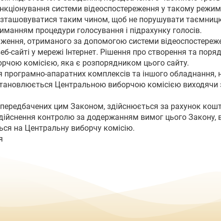
ункціонування системи відеоспостереження у такому режим
розташовуватися таким чином, щоб не порушувати таємниц
иманням процедури голосування і підрахунку голосів.
аження, отриманого за допомогою системи відеоспостережен
еб-сайті у мережі Інтернет. Рішення про створення та поря
чою комісією, яка є розпорядником цього сайту.
я програмно-апаратних комплексів та іншого обладнання, 
становлюється Центральною виборчою комісією виходячи з 
, передбачених цим Законом, здійснюється за рахунок кош
дійснення контролю за додержанням вимог цього Закону, 
ся на Центральну виборчу комісію.
я