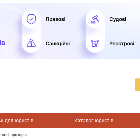
си для юристів
Каталог юристів
сті, прозорос...