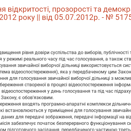
я відкритості, прозорості та демок
012 року || від 05.07.2012р. - № 517
двищення рівня довіри суспільства до виборів, публічності 
 у режимі реального часу під час голосування, а також ст
сування звичайної виборчої дільниці використовується сис
стема відеоспостереження), яка у передбаченому цим Зако
ня для голосування звичайної виборчої дільниці з можлив
збереження створеної в процесі відеоспостереження інформа
 відеоспостереження у день голосування та під час підраху
 Закону, є обов'язковим.
тереження входять програмно-апаратні комплекси дільничн
які встановлюються у приміщенні для голосування звичайної
даних для передачі зображення, передачі інформації на від
місія забезпечує початок безперервного функціонування с
м підготовчого засідання, передбаченого частиною третьо