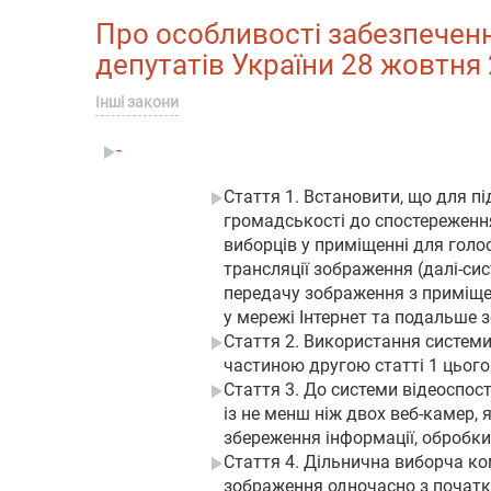
Про особливості забезпеченн
депутатів України 28 жовтня 2
Інші закони
-
Стаття 1. Встановити, що для пі
громадськості до спостереження
виборців у приміщенні для голо
трансляції зображення (далі-си
передачу зображення з приміщен
у мережі Інтернет та подальше 
Стаття 2. Використання системи
частиною другою статті 1 цього
Стаття 3. До системи відеоспос
із не менш ніж двох веб-камер, 
збереження інформації, обробки 
Стаття 4. Дільнична виборча ко
зображення одночасно з початко