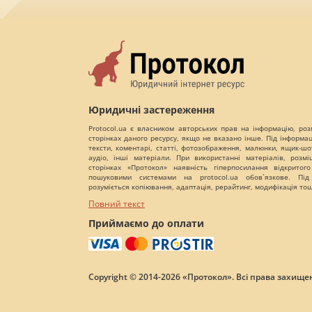
Юридичні застереження
Protocol.ua є власником авторських прав на інформацію, роз
сторінках даного ресурсу, якщо не вказано інше. Під інформа
тексти, коментарі, статті, фотозображення, малюнки, ящик-шот
аудіо, інші матеріали. При використанні матеріалів, розм
сторінках «Протокол» наявність гіперпосилання відкритого
пошуковими системами на protocol.ua обов`язкове. Під
розуміється копіювання, адаптація, рерайтинг, модифікація то
Повний текст
Приймаємо до оплати
Copyright © 2014-2026 «Протокол». Всі права захищен