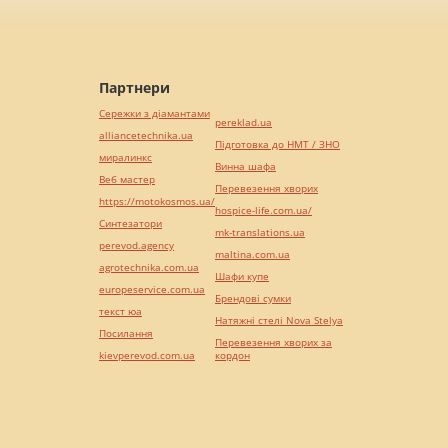
Партнери
Сережки з діамантами
pereklad.ua
alliancetechnika.ua
Підготовка до НМТ / ЗНО
миралинкс
Винна шафа
Веб мастер
Перевезення хворих
https://motokosmos.ua/
hospice-life.com.ua/
Синтезатори
mk-translations.ua
perevod.agency
maltina.com.ua
agrotechnika.com.ua
Шафи купе
europeservice.com.ua
Брендові сумки
текст юа
Натяжні стелі Nova Stelya
Посилання
Перевезення хворих за
kievperevod.com.ua
кордон