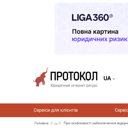
UA
Сервіси для клієнтів
Серві
...
Головна
Про особливості забезпечення відкрито