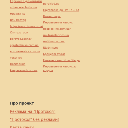
Сережки з діамантами
pereklad.ua
alliancetechnika.ua
Підготовка до НМТ / ЗНО
миралинкс
Винна шафа
Веб мастер
Перевезення хворих
https://motokosmos.ua/
hospice-life.com.ua/
Синтезатори
mk-translations.ua
perevod.agency
maltina.com.ua
agrotechnika.com.ua
Шафи купе
europeservice.com.ua
Брендові сумки
текст юа
Натяжні стелі Nova Stelya
Посилання
Перевезення хворих за
kievperevod.com.ua
кордон
Про проект
Реклама на "Протокол"
"Протокол" без реклами!
Карта сайту