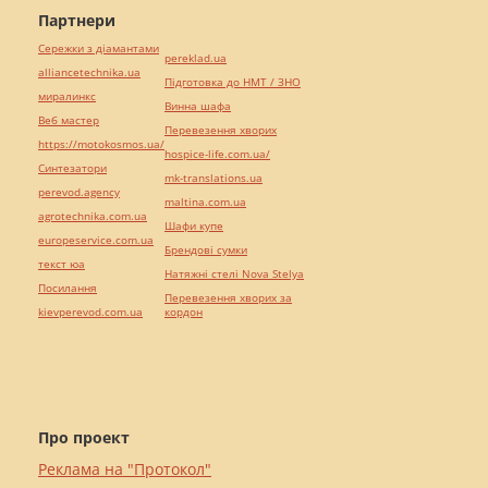
Партнери
Сережки з діамантами
pereklad.ua
alliancetechnika.ua
Підготовка до НМТ / ЗНО
миралинкс
Винна шафа
Веб мастер
Перевезення хворих
https://motokosmos.ua/
hospice-life.com.ua/
Синтезатори
mk-translations.ua
perevod.agency
maltina.com.ua
agrotechnika.com.ua
Шафи купе
europeservice.com.ua
Брендові сумки
текст юа
Натяжні стелі Nova Stelya
Посилання
Перевезення хворих за
kievperevod.com.ua
кордон
Про проект
Реклама на "Протокол"