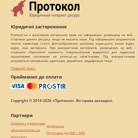
Юридичні застереження
Protocol.ua є власником авторських прав на інформацію, розміщену на веб -
сторінках даного ресурсу, якщо не вказано інше. Під інформацією розуміються
тексти, коментарі, статті, фотозображення, малюнки, ящик-шота, скани, відео,
аудіо, інші матеріали. При використанні матеріалів, розміщених на веб -
сторінках «Протокол» наявність гіперпосилання відкритого для індексації
пошуковими системами на protocol.ua обов`язкове. Під використанням
розуміється копіювання, адаптація, рерайтинг, модифікація тощо.
Повний текст
Приймаємо до оплати
Copyright © 2014-2026 «Протокол». Всі права захищені.
Партнери
Сережки з діамантами
pereklad.ua
alliancetechnika.ua
Підготовка до НМТ / ЗНО
миралинкс