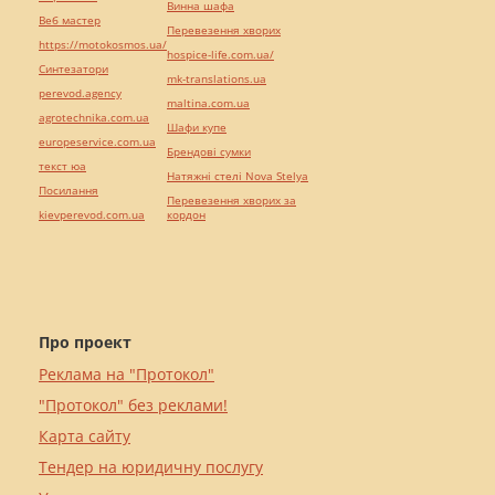
Винна шафа
Веб мастер
Перевезення хворих
https://motokosmos.ua/
hospice-life.com.ua/
Синтезатори
mk-translations.ua
perevod.agency
maltina.com.ua
agrotechnika.com.ua
Шафи купе
europeservice.com.ua
Брендові сумки
текст юа
Натяжні стелі Nova Stelya
Посилання
Перевезення хворих за
kievperevod.com.ua
кордон
Про проект
Реклама на "Протокол"
"Протокол" без реклами!
Карта сайту
Тендер на юридичну послугу