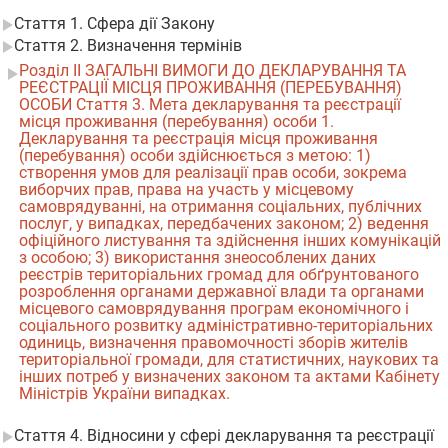
Стаття 1. Сфера дії Закону
Стаття 2. Визначення термінів
Розділ II ЗАГАЛЬНІ ВИМОГИ ДО ДЕКЛАРУВАННЯ ТА
РЕЄСТРАЦІЇ МІСЦЯ ПРОЖИВАННЯ (ПЕРЕБУВАННЯ)
ОСОБИ Cтаття 3. Мета декларування та реєстрації
місця проживання (перебування) особи 1.
Декларування та реєстрація місця проживання
(перебування) особи здійснюється з метою: 1)
створення умов для реалізації прав особи, зокрема
виборчих прав, права на участь у місцевому
самоврядуванні, на отримання соціальних, публічних
послуг, у випадках, передбачених законом; 2) ведення
офіційного листування та здійснення інших комунікацій
з особою; 3) використання знеособлених даних
реєстрів територіальних громад для обґрунтованого
розроблення органами державної влади та органами
місцевого самоврядування програм економічного і
соціального розвитку адміністративно-територіальних
одиниць, визначення правомочності зборів жителів
територіальної громади, для статистичних, наукових та
інших потреб у визначених законом та актами Кабінету
Міністрів України випадках.
Стаття 4. Відносини у сфері декларування та реєстрації