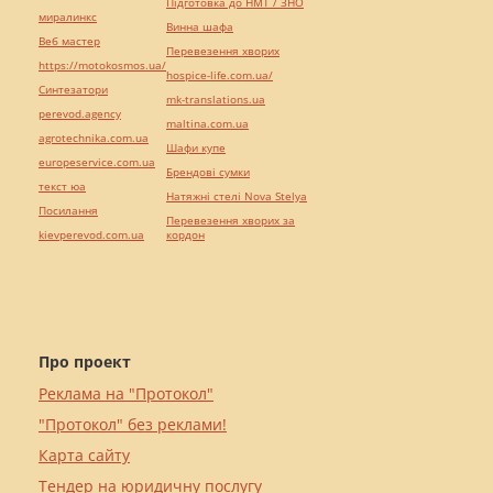
Підготовка до НМТ / ЗНО
миралинкс
Винна шафа
Веб мастер
Перевезення хворих
https://motokosmos.ua/
hospice-life.com.ua/
Синтезатори
mk-translations.ua
perevod.agency
maltina.com.ua
agrotechnika.com.ua
Шафи купе
europeservice.com.ua
Брендові сумки
текст юа
Натяжні стелі Nova Stelya
Посилання
Перевезення хворих за
kievperevod.com.ua
кордон
Про проект
Реклама на "Протокол"
"Протокол" без реклами!
Карта сайту
Тендер на юридичну послугу