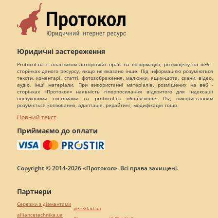
Юридичні застереження
Protocol.ua є власником авторських прав на інформацію, розміщену на веб -
сторінках даного ресурсу, якщо не вказано інше. Під інформацією розуміються
тексти, коментарі, статті, фотозображення, малюнки, ящик-шота, скани, відео,
аудіо, інші матеріали. При використанні матеріалів, розміщених на веб -
сторінках «Протокол» наявність гіперпосилання відкритого для індексації
пошуковими системами на protocol.ua обов`язкове. Під використанням
розуміється копіювання, адаптація, рерайтинг, модифікація тощо.
Повний текст
Приймаємо до оплати
Copyright © 2014-2026 «Протокол». Всі права захищені.
Партнери
Сережки з діамантами
pereklad.ua
alliancetechnika.ua