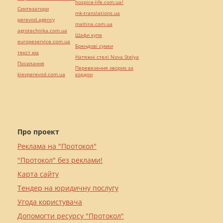
hospice-life.com.ua/
Синтезатори
mk-translations.ua
perevod.agency
maltina.com.ua
agrotechnika.com.ua
Шафи купе
europeservice.com.ua
Брендові сумки
текст юа
Натяжні стелі Nova Stelya
Посилання
Перевезення хворих за
kievperevod.com.ua
кордон
Про проект
Реклама на "Протокол"
"Протокол" без реклами!
Карта сайту
Тендер на юридичну послугу
Угода користувача
Допомогти ресурсу "Протокол"