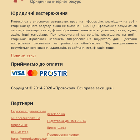
Юридичні застереження
Protocol.ua є власником авторських прав на інформацію, розміщену на веб -
сторінках даного ресурсу, якщо не вказано інше. Під інформацією розуміються
тексти, коментарі, статті, фотозображення, малюнки, ящик-шота, скани, відео,
аудіо, інші матеріали. При використанні матеріалів, розміщених на веб -
сторінках «Протокол» наявність гіперпосилання відкритого для індексації
пошуковими системами на protocol.ua обов`язкове. Під використанням
розуміється копіювання, адаптація, рерайтинг, модифікація тощо.
Повний текст
Приймаємо до оплати
Copyright © 2014-2026 «Протокол». Всі права захищені.
Партнери
Сережки з діамантами
pereklad.ua
alliancetechnika.ua
Підготовка до НМТ / ЗНО
миралинкс
Винна шафа
Веб мастер
Перевезення хворих
https://motokosmos.ua/