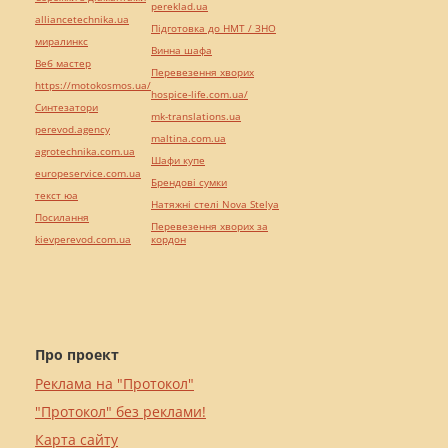
pereklad.ua
alliancetechnika.ua
Підготовка до НМТ / ЗНО
миралинкс
Винна шафа
Веб мастер
Перевезення хворих
https://motokosmos.ua/
hospice-life.com.ua/
Синтезатори
mk-translations.ua
perevod.agency
maltina.com.ua
agrotechnika.com.ua
Шафи купе
europeservice.com.ua
Брендові сумки
текст юа
Натяжні стелі Nova Stelya
Посилання
Перевезення хворих за
kievperevod.com.ua
кордон
Про проект
Реклама на "Протокол"
"Протокол" без реклами!
Карта сайту