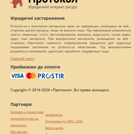
Юридичні застереження
Protocol.ua є власником авторських прав на інформацію, розміщену на веб -
сторінках даного ресурсу, якщо не вказано інше. Під інформацією розуміються
тексти, коментарі, статті, фотозображення, малюнки, ящик-шота, скани, відео,
аудіо, інші матеріали. При використанні матеріалів, розміщених на веб -
сторінках «Протокол» наявність гіперпосилання відкритого для індексації
пошуковими системами на protocol.ua обов`язкове. Під використанням
розуміється копіювання, адаптація, рерайтинг, модифікація тощо.
Повний текст
Приймаємо до оплати
Copyright © 2014-2026 «Протокол». Всі права захищені.
Партнери
Сережки з діамантами
pereklad.ua
alliancetechnika.ua
Підготовка до НМТ / ЗНО
миралинкс
Винна шафа
Веб мастер