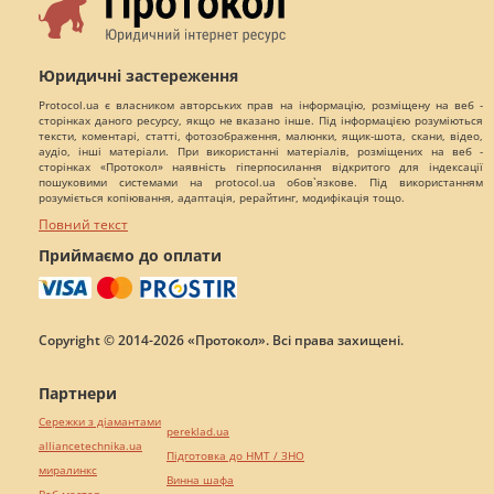
Юридичні застереження
Protocol.ua є власником авторських прав на інформацію, розміщену на веб -
сторінках даного ресурсу, якщо не вказано інше. Під інформацією розуміються
тексти, коментарі, статті, фотозображення, малюнки, ящик-шота, скани, відео,
аудіо, інші матеріали. При використанні матеріалів, розміщених на веб -
сторінках «Протокол» наявність гіперпосилання відкритого для індексації
пошуковими системами на protocol.ua обов`язкове. Під використанням
розуміється копіювання, адаптація, рерайтинг, модифікація тощо.
Повний текст
Приймаємо до оплати
Copyright © 2014-2026 «Протокол». Всі права захищені.
Партнери
Сережки з діамантами
pereklad.ua
alliancetechnika.ua
Підготовка до НМТ / ЗНО
миралинкс
Винна шафа