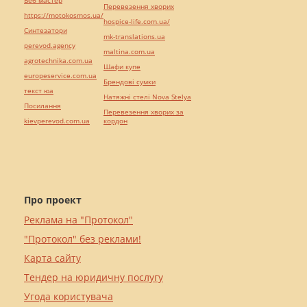
Веб мастер
Перевезення хворих
https://motokosmos.ua/
hospice-life.com.ua/
Синтезатори
mk-translations.ua
perevod.agency
maltina.com.ua
agrotechnika.com.ua
Шафи купе
europeservice.com.ua
Брендові сумки
текст юа
Натяжні стелі Nova Stelya
Посилання
Перевезення хворих за
kievperevod.com.ua
кордон
Про проект
Реклама на "Протокол"
"Протокол" без реклами!
Карта сайту
Тендер на юридичну послугу
Угода користувача