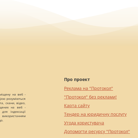
Про проект
Реклама на "Протокол"
міщену на веб -
"Протокол" без реклами!
цією розуміються
а, скани, відео,
Карта сайту
іщених на веб -
 для індексації
Тендер на юридичну послугу
 використанням
що.
Угода користувача
Допомогти ресурсу "Протокол"