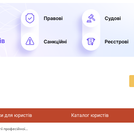
си для юристів
Каталог юристів
ї професійної...