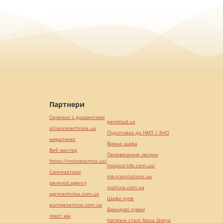
Партнери
Сережки з діамантами
pereklad.ua
alliancetechnika.ua
Підготовка до НМТ / ЗНО
миралинкс
Винна шафа
Веб мастер
Перевезення хворих
https://motokosmos.ua/
hospice-life.com.ua/
Синтезатори
mk-translations.ua
perevod.agency
maltina.com.ua
agrotechnika.com.ua
Шафи купе
europeservice.com.ua
Брендові сумки
текст юа
Натяжні стелі Nova Stelya