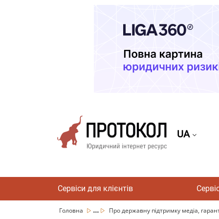
UA
Сервіси для клієнтів
Серві
...
Головна
Про державну підтримку медіа, гаранті