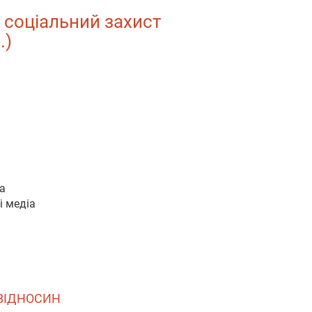
а соціальний захист
.)
іа
і медіа
 ВІДНОСИН