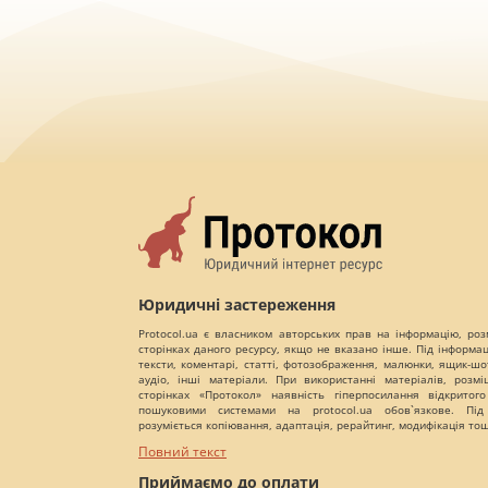
Юридичні застереження
Protocol.ua є власником авторських прав на інформацію, роз
сторінках даного ресурсу, якщо не вказано інше. Під інформа
тексти, коментарі, статті, фотозображення, малюнки, ящик-шот
аудіо, інші матеріали. При використанні матеріалів, розм
сторінках «Протокол» наявність гіперпосилання відкритого
пошуковими системами на protocol.ua обов`язкове. Під
розуміється копіювання, адаптація, рерайтинг, модифікація то
Повний текст
Приймаємо до оплати