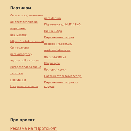
Партнери
Сережки з діамантами
pereklad.ua
alliancetechnika.ua
Підготовка до НМТ / ЗНО
миралинкс
Винна шафа
Веб мастер
Перевезення хворих
https://motokosmos.ua/
hospice-life.com.ua/
Синтезатори
mk-translations.ua
perevod.agency
maltina.com.ua
agrotechnika.com.ua
Шафи купе
europeservice.com.ua
Брендові сумки
текст юа
Натяжні стелі Nova Stelya
Посилання
Перевезення хворих за
kievperevod.com.ua
кордон
Про проект
Реклама на "Протокол"