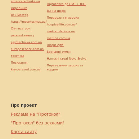
alliancetechnika.ua
Підготовка до НМТ / ЗНО
миралинкс
Винна шафа
Веб мастер
Перевезення хворих
https://motokosmos.ua/
hospice-life.com.ua/
Синтезатори
mk-translations.ua
perevod.agency
maltina.com.ua
agrotechnika.com.ua
Шафи купе
europeservice.com.ua
Брендові сумки
текст юа
Натяжні стелі Nova Stelya
Посилання
Перевезення хворих за
kievperevod.com.ua
кордон
Про проект
Реклама на "Протокол"
"Протокол" без реклами!
Карта сайту