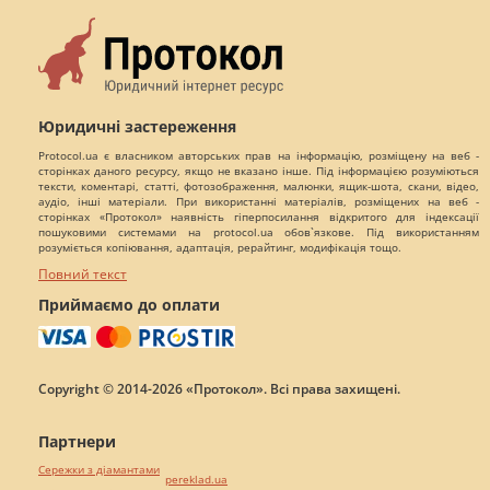
Юридичні застереження
Protocol.ua є власником авторських прав на інформацію, розміщену на веб -
сторінках даного ресурсу, якщо не вказано інше. Під інформацією розуміються
тексти, коментарі, статті, фотозображення, малюнки, ящик-шота, скани, відео,
аудіо, інші матеріали. При використанні матеріалів, розміщених на веб -
сторінках «Протокол» наявність гіперпосилання відкритого для індексації
пошуковими системами на protocol.ua обов`язкове. Під використанням
розуміється копіювання, адаптація, рерайтинг, модифікація тощо.
Повний текст
Приймаємо до оплати
Copyright © 2014-2026 «Протокол». Всі права захищені.
Партнери
Сережки з діамантами
pereklad.ua