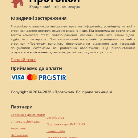
Юридичні застереження
Protocol.ua є власником авторських прав на інформацію, розміщену на веб -
сторінках даного ресурсу, якщо не вказано інше. Під інформацією розуміються
тексти, коментарі, статті, фотозображення, малюнки, ящик-шота, скани, відео,
аудіо, інші матеріали. При використанні матеріалів, розміщених на веб -
сторінках «Протокол» наявність гіперпосилання відкритого для індексації
пошуковими системами на protocol.ua обов`язкове. Під використанням
розуміється копіювання, адаптація, рерайтинг, модифікація тощо.
Повний текст
Приймаємо до оплати
Copyright © 2014-2026 «Протокол». Всі права захищені.
Партнери
Сережки з діамантами
pereklad.ua
alliancetechnika.ua
Підготовка до НМТ / ЗНО
миралинкс
Винна шафа
Веб мастер
Перевезення хворих