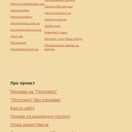
https://motokosmos.ua/
hospice-life.com.ua/
Синтезатори
mk-translations.ua
perevod.agency
maltina.com.ua
agrotechnika.com.ua
Шафи купе
europeservice.com.ua
Брендові сумки
текст юа
Натяжні стелі Nova Stelya
Посилання
Перевезення хворих за
kievperevod.com.ua
кордон
Про проект
Реклама на "Протокол"
"Протокол" без реклами!
Карта сайту
Тендер на юридичну послугу
Угода користувача