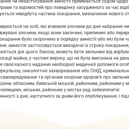
вання чи незастосування амністії приймається судом щодо 
справи та відомостей про поведінку засудженого за час від
чується невідбута частина покарання, визначення нового 
ширюється на осіб, які вчинили злочини до дня набрання ни
вжувані злочини, якщо вони закінчені, припинені або перер
покарання було скорочено в порядку амністії або які були 
я, амністія застосовується виходячи із строку покарання,
рюється дія цього Закону, можуть бути звільнені від відбу
скації майна, у частині вироку, що не була виконана на де
я своєчасного надання необхідної медичної допомоги особа
еркульозу, онкологічні захворювання або СНІД, криміналь
самоврядування та органам охорони здоров’я про звільнен
країни, обласним, Київській міській, районним, районним у 
селищних, міських, районних у містах рад забезпечити:
нності з дня, наступного за днем його опублікування, і пі