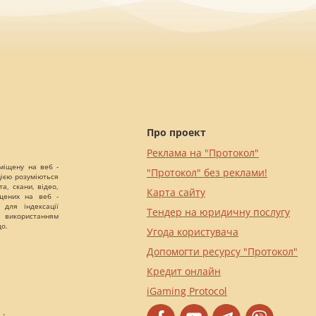
Про проект
Реклама на "Протокол"
міщену на веб -
"Протокол" без реклами!
цією розуміються
а, скани, відео,
Карта сайту
іщених на веб -
 для індексації
Тендер на юридичну послугу
 використанням
що.
Угода користувача
Допомогти ресурсу "Протокол"
Кредит онлайн
iGaming Protocol