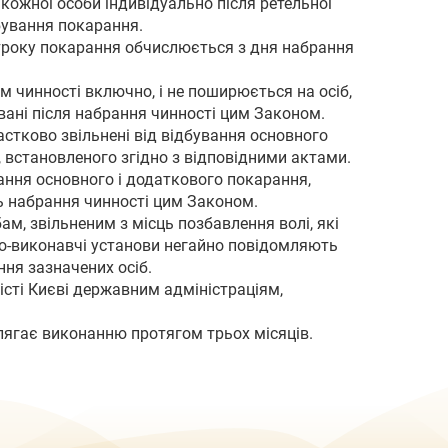
кожної особи індивідуально після ретельної
бування покарання.
строку покарання обчислюється з дня набрання
м чинності включно, і не поширюється на осіб,
вані після набрання чинності цим Законом.
частково звільнені від відбування основного
 встановленого згідно з відповідними актами.
вання основного і додаткового покарання,
нь набрання чинності цим Законом.
м, звільненим з місць позбавлення волі, які
но-виконавчі установи негайно повідомляють
ня зазначених осіб.
місті Києві державним адміністраціям,
длягає виконанню протягом трьох місяців.