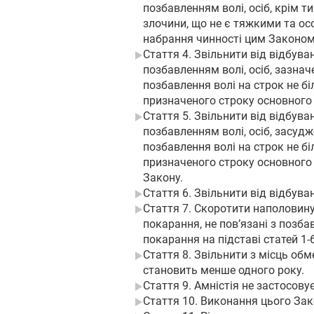
позбавленням волі, осіб, крім т
злочини, що не є тяжкими та ос
набрання чинності цим Законом 
Стаття 4. Звільнити від відбува
позбавленням волі, осіб, зазнач
позбавлення волі на строк не б
призначеного строку основного
Стаття 5. Звільнити від відбува
позбавленням волі, осіб, засуд
позбавлення волі на строк не б
призначеного строку основного п
Закону.
Стаття 6. Звільнити від відбув
Стаття 7. Скоротити наполовину
покарання, не пов’язані з позба
покарання на підставі статей 1-
Стаття 8. Звільнити з місць об
становить менше одного року.
Стаття 9. Амністія не застосовує
Стаття 10. Виконання цього Зак