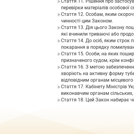
Стаття 11. Рішення про застосу
перевірки матеріалів особової 
Стаття 12. Особам, яким скоро
чинності цим Законом.
Стаття 13. Дія цього Закону по
які вчинили триваючі або продо
Стаття 14. До осіб, яким строк 
покарання в порядку помилуванн
Стаття 15. Особи, на яких поши
призначеного судом, крім конфі
Стаття 16. З метою забезпеченн
хворіють на активну форму туб
відповідним органам місцевого 
Стаття 17. Кабінету Міністрів У
виконавчим органам сільських, 
Стаття 18. Цей Закон набирає чи