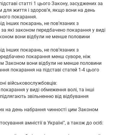
підставі статті 1 цього Закону, засуджених за
 для життя і здоров’я, якщо вони на день
вного покарання.
ід інших покарань, не пов’язаних з
и, за які законом передбачено покарання у виді
Законом вони відбули не менше половини
ід інших покарань, не пов’язаних з
 передбачено покарання менш суворе, ніж
цим Законом вони відбули не менше половини
ння покарання на підставі статей 1-4 цього
оні військовослужбовців:
покарання у виді обмеження волі, та інші
е підлягають звільненню від відбування
ких на день набрання чинності цим Законом
осування амністії в Україні", а також до осіб: