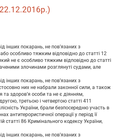
 22.12.2016р.)
ід інших покарань, не пов’язаних з
 або особливо тяжким відповідно до статті 12
який не є особливо тяжким відповідно до статті
значеними злочинами розглянуті судами, але
ід інших покарань, не пов’язаних з
стосовно них не набрали законної сили, а також
 та здоров’я особи та не є діянням,
другою, третьою і четвертою статті 411
ілісність України, брали безпосередню участь в
ах антитерористичної операції у період її
ій статті 86 Кримінального кодексу України,
ід інших покарань, не пов’язаних з