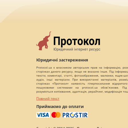
Юридичні застереження
Protocol.ua є власником авторських прав на інформацію, роз
сторінках даного ресурсу, якщо не вказано інше. Під інформа
тексти, коментарі, статті, фотозображення, малюнки, ящик-шот
аудіо, інші матеріали. При використанні матеріалів, розм
сторінках «Протокол» наявність гіперпосилання відкритого
пошуковими системами на protocol.ua обов`язкове. Під
розуміється копіювання, адаптація, рерайтинг, модифікація то
Повний текст
Приймаємо до оплати