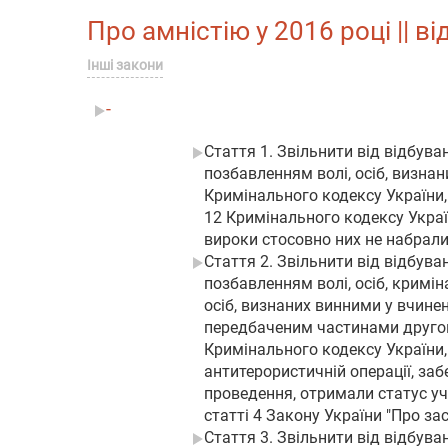
Про амністію у 2016 році || ві
Інші закони
-
Стаття 1. Звільнити від відбува
позбавленням волі, осіб, визна
Кримінального кодексу України,
12 Кримінального кодексу Украї
вироки стосовно них не набрали
Стаття 2. Звільнити від відбува
позбавленням волі, осіб, кримін
осіб, визнаних винними у вчине
передбаченим частинами другою,
Кримінального кодексу України, 
антитерористичній операції, заб
проведення, отримали статус уча
статті 4 Закону України "Про зас
Стаття 3. Звільнити від відбува