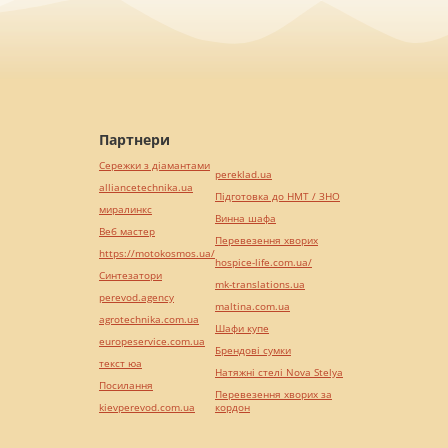
Партнери
Сережки з діамантами
pereklad.ua
alliancetechnika.ua
Підготовка до НМТ / ЗНО
миралинкс
Винна шафа
Веб мастер
Перевезення хворих
https://motokosmos.ua/
hospice-life.com.ua/
Синтезатори
mk-translations.ua
perevod.agency
maltina.com.ua
agrotechnika.com.ua
Шафи купе
europeservice.com.ua
Брендові сумки
текст юа
Натяжні стелі Nova Stelya
Посилання
Перевезення хворих за
kievperevod.com.ua
кордон