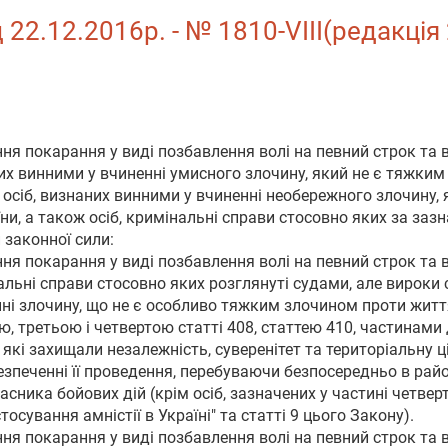
д 22.12.2016р. - № 1810-VIII(редакція
ння покарання у виді позбавлення волі на певний строк та в
них винними у вчиненні умисного злочину, який не є тяжким
 осіб, визнаних винними у вчиненні необережного злочину, 
ни, а також осіб, кримінальні справи стосовно яких за за
 законної сили:
ння покарання у виді позбавлення волі на певний строк та в
альні справи стосовно яких розглянуті судами, але вироки 
нні злочину, що не є особливо тяжким злочином проти життя
 третьою і четвертою статті 408, статтею 410, частинами 
які захищали незалежність, суверенітет та територіальну ц
езпеченні її проведення, перебуваючи безпосередньо в район
сника бойових дій (крім осіб, зазначених у частині четверт
тосування амністії в Україні" та статті 9 цього Закону).
ння покарання у виді позбавлення волі на певний строк та в