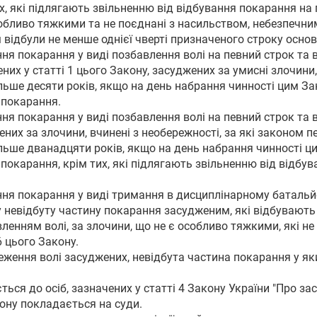
их, які підлягають звільненню від відбування покарання на 
обливо тяжкими та не поєднані з насильством, небезпечним
відбули не менше однієї чверті призначеного строку осно
ння покарання у виді позбавлення волі на певний строк та в
ених у статті 1 цього Закону, засуджених за умисні злочин
ільше десяти років, якщо на день набрання чинності цим 
 покарання.
ння покарання у виді позбавлення волі на певний строк та в
жених за злочини, вчинені з необережності, за які законом
ільше дванадцяти років, якщо на день набрання чинності 
окарання, крім тих, які підлягають звільненню від відбува
ання покарання у виді тримання в дисциплінарному батальй
 невідбуту частину покарання засудженим, які відбувають 
вленням волі, за злочини, що не є особливо тяжкими, які н
6 цього Закону.
меження волі засуджених, невідбута частина покарання у я
ться до осіб, зазначених у статті 4 Закону України "Про заст
ону покладається на суди.