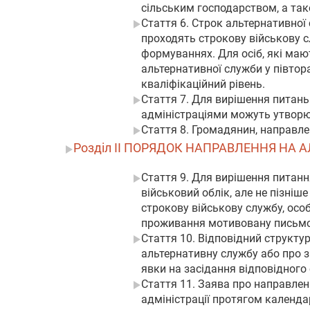
сільським господарством, а так
Стаття 6. Строк альтернативної 
проходять строкову військову с
формуваннях. Для осіб, які мают
альтернативної служби у півтор
кваліфікаційний рівень.
Стаття 7. Для вирішення питан
адміністраціями можуть утворюв
Стаття 8. Громадянин, направле
Розділ II ПОРЯДОК НАПРАВЛЕННЯ НА
Стаття 9. Для вирішення питанн
військовий облік, але не пізні
строкову військову службу, осо
проживання мотивовану письмо
Стаття 10. Відповідний структу
альтернативну службу або про з
явки на засідання відповідного 
Стаття 11. Заява про направле
адміністрації протягом календар