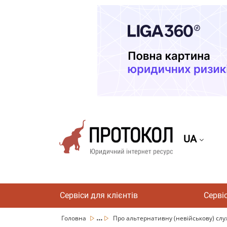
UA
Сервіси для клієнтів
Серві
...
Головна
Про альтернативну (невійськову) слу