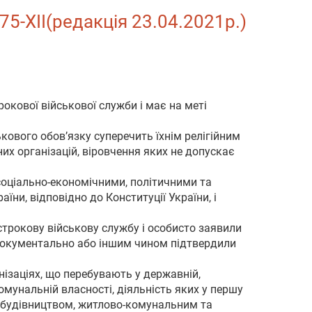
75-XII(редакція 23.04.2021р.)
кової військової служби і має на меті
ового обов’язку суперечить їхнім релігійним
их організацій, віровчення яких не допускає
соціально-економічними, політичними та
ни, відповідно до Конституції України, і
строкову військову службу і особисто заявили
, документально або іншим чином підтвердили
нізаціях, що перебувають у державній,
мунальній власності, діяльність яких у першу
, будівництвом, житлово-комунальним та