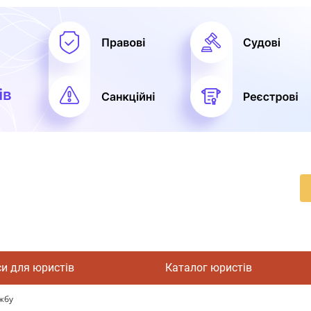
си для юристів
Каталог юристів
жбу