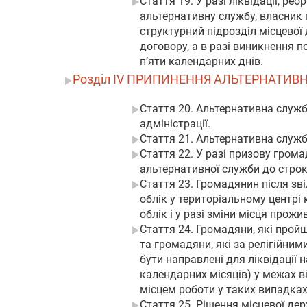
Стаття 19. У разі ліквідації, р
альтернативну службу, власник 
структурний підрозділ місцевої 
договору, а в разі виникнення п
п’яти календарних днів.
Розділ IV ПРИПИНЕННЯ АЛЬТЕРНАТИВ
Стаття 20. Альтернативна служб
адміністрації.
Стаття 21. Альтернативна служб
Стаття 22. У разі призову гром
альтернативної служби до строк
Стаття 23. Громадянин після зв
облік у територіальному центрі
облік і у разі зміни місця прожи
Стаття 24. Громадяни, які прой
та громадяни, які за релігійни
бути направлені для ліквідації 
календарних місяців) у межах в
місцем роботи у таких випадках
Стаття 25. Рішення місцевої де