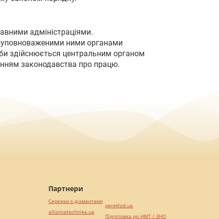
жавними адміністраціями.
бо уповноваженими ними органами
жби здійснюється центральним органом
жанням законодавства про працю.
Партнери
Сережки з діамантами
pereklad.ua
alliancetechnika.ua
Підготовка до НМТ / ЗНО