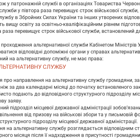
ож у патронажній службі в організаціях Товариства Червон
служби у півтора раза перевищує строк військової служби, 
лужбу в Збройних Силах України та інших утворених відпов
ь вищу освіту за освітньо-кваліфікаційним рівнем підготов
а раза перевищує строк військової служби, встановлений дл
ь проходження альтернативної служби Кабінетом Міністрів
атися відповідні допоміжні органи у справах альтернатив
ний на альтернативну службу, не має права:
 АЛЬТЕРНАТИВНУ СЛУЖБУ
я про направлення на альтернативну службу громадяни, зазн
ше ніж за два календарні місяці до початку встановленого 
бисто подають до відповідного структурного підрозділу міс
ву заяву.
рний підрозділ місцевої державної адміністрації зобов’яза
вільнення від призову на військові збори та у письмовій 
структурного підрозділу місцевої державної адміністрації.
ння на альтернативну службу розглядається відповідним с
ного місяця після її надходження в присутності громадяни