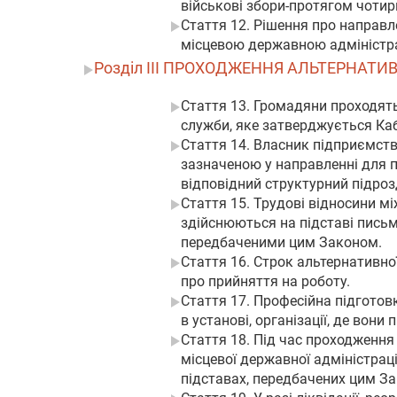
військові збори-протягом чотир
Стаття 12. Рішення про направл
місцевою державною адміністрац
Розділ III ПРОХОДЖЕННЯ АЛЬТЕРНАТИ
Стаття 13. Громадяни проходят
служби, яке затверджується Каб
Стаття 14. Власник підприємств
зазначеною у направленні для 
відповідний структурний підрозд
Стаття 15. Трудові відносини м
здійснюються на підставі пись
передбаченими цим Законом.
Стаття 16. Строк альтернативної
про прийняття на роботу.
Стаття 17. Професійна підготов
в установі, організації, де вон
Стаття 18. Під час проходження
місцевої державної адміністрац
підставах, передбачених цим З