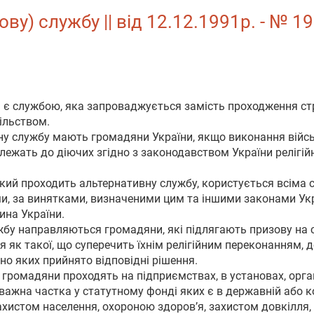
у) службу || від 12.12.1991р. - № 19
 є службою, яка запроваджується замість проходження стро
ільством.
ну службу мають громадяни України, якщо виконання військ
лежать до діючих згідно з законодавством України релігійн
який проходить альтернативну службу, користується всіма 
, за винятками, визначеними цим та іншими законами Украї
ина України.
жбу направляються громадяни, які підлягають призову на 
я як такої, що суперечить їхнім релігійним переконанням
но яких прийнято відповідні рішення.
 громадяни проходять на підприємствах, в установах, орга
важна частка у статутному фонді яких є в державній або ко
захистом населення, охороною здоров’я, захистом довкілля