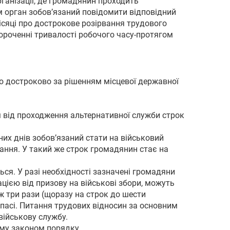
організації, де громадянин проходить
м орган зобов’язаний повідомити відповідний
місяці про дострокове розірвання трудового
скороченні тривалості робочого часу-протягом
бо достроково за рішенням місцевої державної
ям від проходження альтернативної служби строк
них днів зобов’язаний стати на військовий
ання. У такий же строк громадянин стає на
ься. У разі необхідності зазначені громадяни
цією від призову на військові збори, можуть
іж три рази (щоразу на строк до шести
апасі. Питання трудових відносин за основним
військову службу.
ому законом порядку.