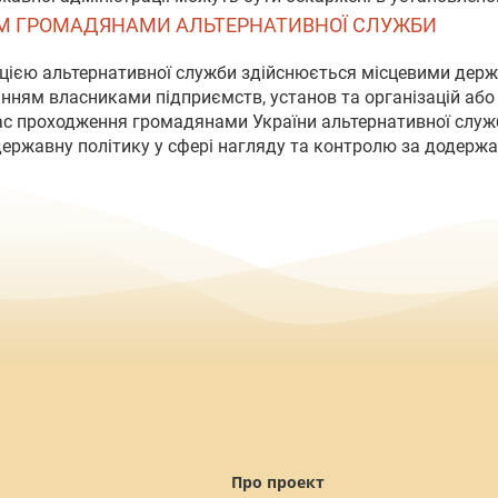
ЯМ ГРОМАДЯНАМИ АЛЬТЕРНАТИВНОЇ СЛУЖБИ
зацією альтернативної служби здійснюється місцевими дер
анням власниками підприємств, установ та організацій а
ас проходження громадянами України альтернативної слу
 державну політику у сфері нагляду та контролю за додер
Про проект