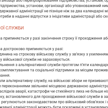
еорганізації або перепрофілювання підприємства, установи, 
підприємства, установи, організації або уповноважений ни
державної адміністрації не пізніше ніж за два календарні 
отреби в наданні відпустки з ініціативи адміністрації або 
НОЇ СЛУЖБИ
а припиняється у разі закінчення строку її проходження а
а достроково припиняється у разі:
адянина на строкову військову службу у зв’язку з ухиленн
у військової служби не зараховується.
ільнення з альтернативної служби протягом п’яти календар
 комплектування та соціальної підтримки за місцем прожив
вання.
шли альтернативну службу, на військові збори не призивают
ми переконаннями звільнені місцевою державною адміністра
наслідків аварії, катастрофи чи стихійного лиха не більше н
іку, встановленого для проходження військової служби в з
 регулюються законодавством про військовий обов’язок і 
ржавної адміністрації можуть бути оскаржені в установлен