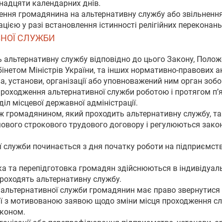
надцяти календарних днів.
ення громадянина на альтернативну службу або звільнення
ією у разі встановлення істинності релігійних переконань
ВНОЇ СЛУЖБИ
ь альтернативну службу відповідно до цього Закону, Поло
інетом Міністрів України, та інших нормативно-правових ак
а, установи, організації або уповноважений ним орган зо
проходження альтернативної служби роботою і протягом п’я
іл місцевої державної адміністрації.
іж громадянином, який проходить альтернативну службу, т
мового строкового трудового договору і регулюються зако
 служби починається з дня початку роботи на підприємстві,
ка та перепідготовка громадян здійснюються в індивідуал
и проходять альтернативну службу.
 альтернативної служби громадянин має право звернутися 
ії з мотивованою заявою щодо зміни місця проходження слу
аконом.