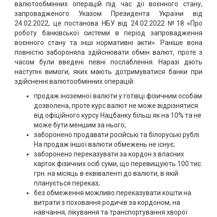
валютообмінних операцій під час дії воєнного стану,
запровадженого Указом Президента України від
24.02.2022, це постанова НБУ від 24.02.2022 №18 «Про
роботу банківської системи в період запровадження
воєнного стану та інші нормативні акти». Раніше вона
повністю забороняла здійснювати обмін валют, проте з
часом були введені певні послаблення. Наразі діють
наступні вимоги, яких мають дотримуватися банки при
здійсненні валютообмінних операцій:
продаж іноземної валюти у готівці фізичним особам
дозволена, проте курс валют не може відрізнятися
від офіційного курсу Нацбанку більш як на 10% та не
може бути меншим за нього;
заборонено продавати російські та білоруські рублі.
На продаж іншої валюти обмежень не існує;
заборонено переказувати за кордон з власних
карток фізичних осіб суми, що перевищують 100 тис.
грн. на місяць в еквіваленті до валюти, в якій
планується переказ;
без обмеження можливо переказувати кошти на
витрати з поховання родичів за кордоном, на
навчання, лікування та транспортування хворої