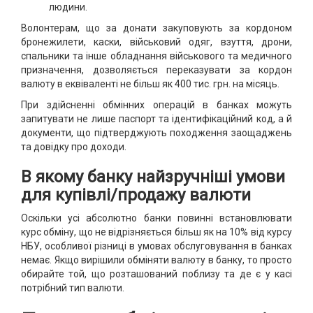
людини.
Волонтерам, що за донати закуповують за кордоном
бронежилети, каски, військовий одяг, взуття, дрони,
спальники та інше обладнання військового та медичного
призначення, дозволяється переказувати за кордон
валюту в еквіваленті не більш як 400 тис. грн. на місяць.
При здійсненні обмінних операцій в банках можуть
запитувати не лише паспорт та ідентифікаційний код, а й
документи, що підтверджують походження заощаджень
та довідку про доходи.
В якому банку найзручніші умови
для купівлі/продажу валюти
Оскільки усі абсолютно банки повинні встановлювати
курс обміну, що не відрізняється більш як на 10% від курсу
НБУ, особливої різниці в умовах обслуговування в банках
немає. Якщо вирішили обміняти валюту в банку, то просто
обирайте той, що розташований поблизу та де є у касі
потрібний тип валюти.