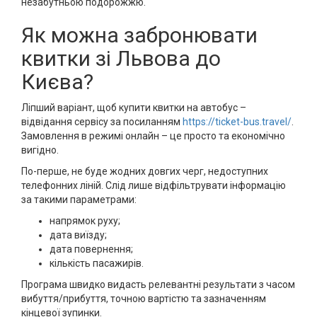
незабутньою подорожжю.
Як можна забронювати
квитки зі Львова до
Києва?
Ліпший варіант, щоб купити квитки на автобус –
відвідання сервісу за посиланням
https://ticket-bus.travel/
.
Замовлення в режимі онлайн – це просто та економічно
вигідно.
По-перше, не буде жодних довгих черг, недоступних
телефонних ліній. Слід лише відфільтрувати інформацію
за такими параметрами:
напрямок руху;
дата виїзду;
дата повернення;
кількість пасажирів.
Програма швидко видасть релевантні результати з часом
вибуття/прибуття, точною вартістю та зазначенням
кінцевої зупинки.