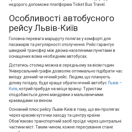
недорого допоможе платформа Ticket Bus Travel.
Особливості автобусного
рейсу Львів-Київ
Головна перевага маршруту полягає у комфорті для
пасажирів та регулярності сполучення. Рейс гарантує
швидкий трансфер між двома населеними пунктами в
оснащених всіма необхідним автобусах.
Дістатись столиці можна в середньому за вісім годин.
Універсальний графік дозволяє оптимально підібрати час
виїзду: денний чи нічний рейс. Людям, що планують
ділову поїздку, буде краще обрати нічний автобус
Львів –
Київ
, котрий прибуде на місце вранці. Туристам
сподобаються денні мандрівки з мальовничими
краєвидами за вікном.
Основний плюс рейсу Львів-Київ в тому, що він пролягає
через красиві куточки заходу та центру країни.
Обов’язково транспортний засіб проїде через центральні
частини міст. Таким чином, кожне пересування стане