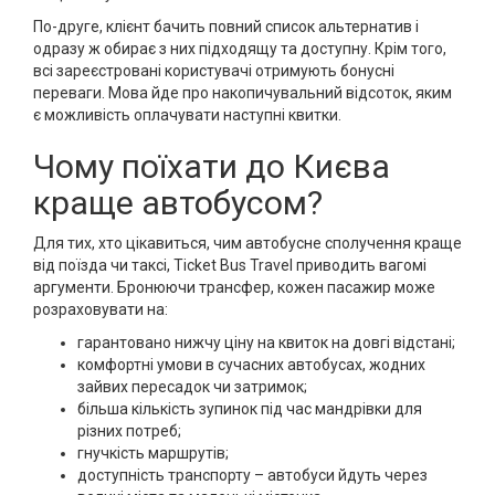
По-друге, клієнт бачить повний список альтернатив і
одразу ж обирає з них підходящу та доступну. Крім того,
всі зареєстровані користувачі отримують бонусні
переваги. Мова йде про накопичувальний відсоток, яким
є можливість оплачувати наступні квитки.
Чому поїхати до Києва
краще автобусом?
Для тих, хто цікавиться, чим автобусне сполучення краще
від поїзда чи таксі, Ticket Bus Travel приводить вагомі
аргументи. Бронюючи трансфер, кожен пасажир може
розраховувати на:
гарантовано нижчу ціну на квиток на довгі відстані;
комфортні умови в сучасних автобусах, жодних
зайвих пересадок чи затримок;
більша кількість зупинок під час мандрівки для
різних потреб;
гнучкість маршрутів;
доступність транспорту – автобуси йдуть через