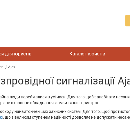
си для юристів
Каталог юристів
ації Ajax
зпровідної сигналізації Aj
йна люди переймалися в усі часи. Для того щоб запобігати несан
зне охоронне обладнання, замки та інші пристрої.
 обходу найвитонченіших захисних систем. Для того, щоб протисто
ax
, що з великим ступенем надійності дозволяє не допускати неса