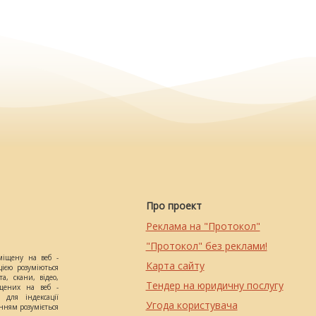
Про проект
Реклама на "Протокол"
"Протокол" без реклами!
міщену на веб -
Карта сайту
цією розуміються
а, скани, відео,
Тендер на юридичну послугу
іщених на веб -
 для індексації
Угода користувача
анням розуміється