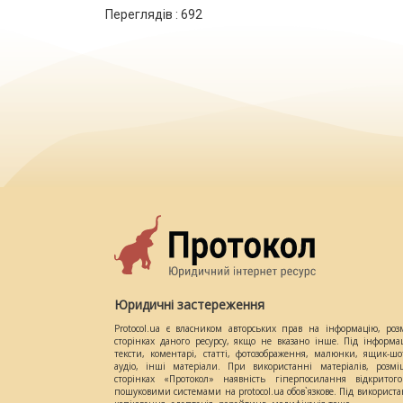
Переглядів :
692
Юридичні застереження
Protocol.ua є власником авторських прав на інформацію, роз
сторінках даного ресурсу, якщо не вказано інше. Під інформа
тексти, коментарі, статті, фотозображення, малюнки, ящик-шот
аудіо, інші матеріали. При використанні матеріалів, розм
сторінках «Протокол» наявність гіперпосилання відкритого
пошуковими системами на protocol.ua обов`язкове. Під використ