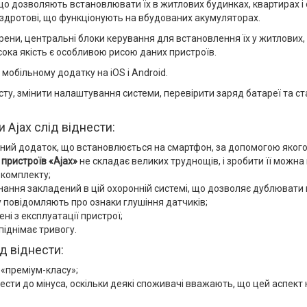
, що дозволяють встановлювати їх в житлових будинках, квартирах 
ездротові, що функціонують на вбудованих акумуляторах.
ирени, центральні блоки керування для встановлення їх у житлових,
сока якість є особливою рисою даних пристроїв.
 мобільному додатку на iOS і Android.
ту, змінити налаштування системи, перевірити заряд батареї та ста
 Ajax слід віднести:
ьний додаток, що встановлюється на смартфон, за допомогою яког
пристроїв «Ajax»
не складає великих труднощів, і зробити її можна
 комплекту;
ння закладений в цій охоронній системі, що дозволяє дублювати м
 повідомляють про ознаки глушіння датчиків;
і з експлуатації пристрої;
піднімає тривогу.
ід віднести:
 «преміум-класу»;
сти до мінуса, оскільки деякі споживачі вважають, що цей аспект