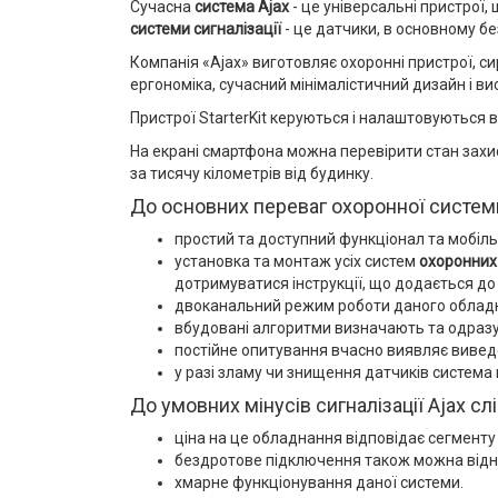
Сучасна
система Ajax
- це універсальні пристрої
системи сигналізації
- це датчики, в основному б
Компанія «Ajax» виготовляє охоронні пристрої, с
ергономіка, сучасний мінімалістичний дизайн і ви
Пристрої StarterKit керуються і налаштовуються в
На екрані смартфона можна перевірити стан захис
за тисячу кілометрів від будинку.
До основних переваг охоронної системи
простий та доступний функціонал та мобіл
установка та монтаж усіх систем
охоронних 
дотримуватися інструкції, що додається до
двоканальний режим роботи даного обладна
вбудовані алгоритми визначають та одразу
постійне опитування вчасно виявляє виведен
у разі зламу чи знищення датчиків система 
До умовних мінусів сигналізації Ajax сл
ціна на це обладнання відповідає сегменту
бездротове підключення також можна відне
хмарне функціонування даної системи.