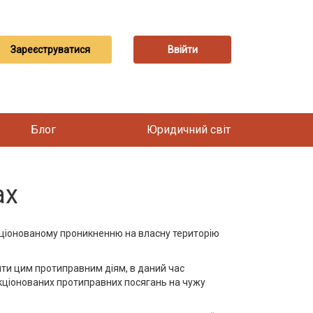
Зареєструватися
Ввійти
Блог
Юридичний світ
ax
кціонованому проникненню на власну територію
яти цим протиправним діям, в даний час
нкціонованих протиправних посягань на чужу