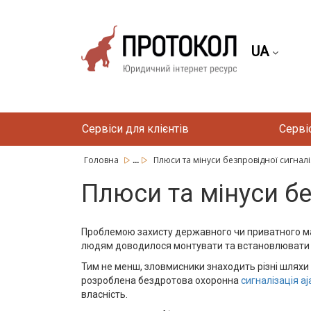
UA
Сервіси для клієнтів
Серві
...
Головна
Плюси та мінуси безпровідної сигналіз
Плюси та мінуси бе
Проблемою захисту державного чи приватного ма
людям доводилося монтувати та встановлювати рі
Тим не менш, зловмисники знаходить різні шляхи
розроблена бездротова охоронна
сигналізація аj
власність.