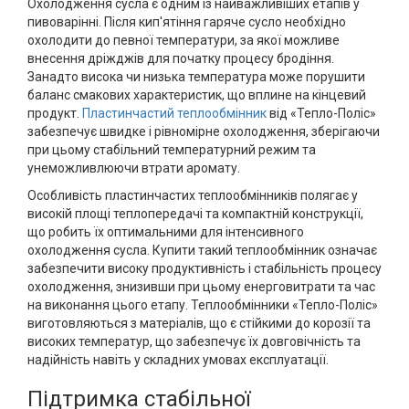
Охолодження сусла є одним із найважливіших етапів у
пивоварінні. Після кип'ятіння гаряче сусло необхідно
охолодити до певної температури, за якої можливе
внесення дріжджів для початку процесу бродіння.
Занадто висока чи низька температура може порушити
баланс смакових характеристик, що вплине на кінцевий
продукт.
Пластинчастий теплообмінник
від «Тепло-Поліс»
забезпечує швидке і рівномірне охолодження, зберігаючи
при цьому стабільний температурний режим та
унеможливлюючи втрати аромату.
Особливість пластинчастих теплообмінників полягає у
високій площі теплопередачі та компактній конструкції,
що робить їх оптимальними для інтенсивного
охолодження сусла. Купити такий теплообмінник означає
забезпечити високу продуктивність і стабільність процесу
охолодження, знизивши при цьому енерговитрати та час
на виконання цього етапу. Теплообмінники «Тепло-Поліс»
виготовляються з матеріалів, що є стійкими до корозії та
високих температур, що забезпечує їх довговічність та
надійність навіть у складних умовах експлуатації.
Підтримка стабільної