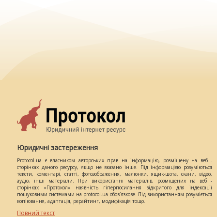
Юридичні застереження
Protocol.ua є власником авторських прав на інформацію, розміщену на веб -
сторінках даного ресурсу, якщо не вказано інше. Під інформацією розуміються
тексти, коментарі, статті, фотозображення, малюнки, ящик-шота, скани, відео,
аудіо, інші матеріали. При використанні матеріалів, розміщених на веб -
сторінках «Протокол» наявність гіперпосилання відкритого для індексації
пошуковими системами на protocol.ua обов`язкове. Під використанням розуміється
копіювання, адаптація, рерайтинг, модифікація тощо.
Повний текст