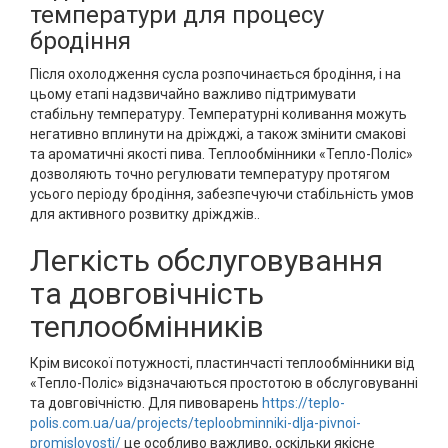
температури для процесу
бродіння
Після охолодження сусла розпочинається бродіння, і на
цьому етапі надзвичайно важливо підтримувати
стабільну температуру. Температурні коливання можуть
негативно вплинути на дріжджі, а також змінити смакові
та ароматичні якості пива. Теплообмінники «Тепло-Поліс»
дозволяють точно регулювати температуру протягом
усього періоду бродіння, забезпечуючи стабільність умов
для активного розвитку дріжджів..
Легкість обслуговування
та довговічність
теплообмінників
Крім високої потужності, пластинчасті теплообмінники від
«Тепло-Поліс» відзначаються простотою в обслуговуванні
та довговічністю. Для пивоварень
https://teplo-
polis.com.ua/ua/projects/teploobminniki-dlja-pivnoi-
promislovosti/
це особливо важливо, оскільки якісне