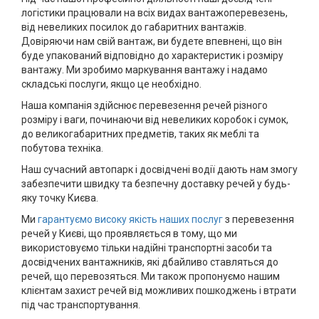
логістики працювали на всіх видах вантажоперевезень,
від невеликих посилок до габаритних вантажів.
Довіряючи нам свій вантаж, ви будете впевнені, що він
буде упакований відповідно до характеристик і розміру
вантажу. Ми зробимо маркування вантажу і надамо
складські послуги, якщо це необхідно.
Наша компанія здійснює перевезення речей різного
розміру і ваги, починаючи від невеликих коробок і сумок,
до великогабаритних предметів, таких як меблі та
побутова техніка.
Наш сучасний автопарк і досвідчені водії дають нам змогу
забезпечити швидку та безпечну доставку речей у будь-
яку точку Києва.
Ми
гарантуємо високу якість наших послуг
з перевезення
речей у Києві, що проявляється в тому, що ми
використовуємо тільки надійні транспортні засоби та
досвідчених вантажників, які дбайливо ставляться до
речей, що перевозяться. Ми також пропонуємо нашим
клієнтам захист речей від можливих пошкоджень і втрати
під час транспортування.