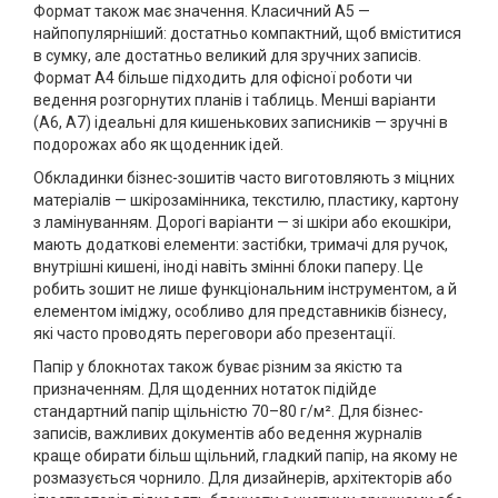
Формат також має значення. Класичний А5 —
найпопулярніший: достатньо компактний, щоб вміститися
в сумку, але достатньо великий для зручних записів.
Формат А4 більше підходить для офісної роботи чи
ведення розгорнутих планів і таблиць. Менші варіанти
(А6, А7) ідеальні для кишенькових записників — зручні в
подорожах або як щоденник ідей.
Обкладинки бізнес-зошитів часто виготовляють з міцних
матеріалів — шкірозамінника, текстилю, пластику, картону
з ламінуванням. Дорогі варіанти — зі шкіри або екошкіри,
мають додаткові елементи: застібки, тримачі для ручок,
внутрішні кишені, іноді навіть змінні блоки паперу. Це
робить зошит не лише функціональним інструментом, а й
елементом іміджу, особливо для представників бізнесу,
які часто проводять переговори або презентації.
Папір у блокнотах також буває різним за якістю та
призначенням. Для щоденних нотаток підійде
стандартний папір щільністю 70–80 г/м². Для бізнес-
записів, важливих документів або ведення журналів
краще обирати більш щільний, гладкий папір, на якому не
розмазується чорнило. Для дизайнерів, архітекторів або