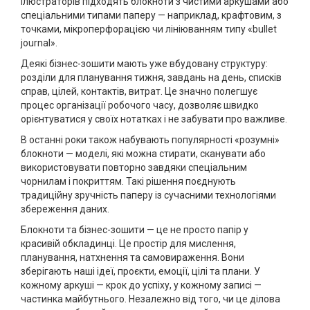
ілюстраторів підходять блокноти з чистими аркушами або
спеціальними типами паперу — наприклад, крафтовим, з
точками, мікроперфорацією чи лініюванням типу «bullet
journal».
Деякі бізнес-зошити мають уже вбудовану структуру:
розділи для планування тижня, завдань на день, списків
справ, цілей, контактів, витрат. Це значно полегшує
процес організації робочого часу, дозволяє швидко
орієнтуватися у своїх нотатках і не забувати про важливе.
В останні роки також набувають популярності «розумні»
блокноти — моделі, які можна стирати, сканувати або
використовувати повторно завдяки спеціальним
чорнилам і покриттям. Такі рішення поєднують
традиційну зручність паперу із сучасними технологіями
збереження даних.
Блокноти та бізнес-зошити — це не просто папір у
красивій обкладинці. Це простір для мислення,
планування, натхнення та самовираження. Вони
зберігають наші ідеї, проєкти, емоції, цілі та плани. У
кожному аркуші — крок до успіху, у кожному записі —
частинка майбутнього. Незалежно від того, чи це ділова