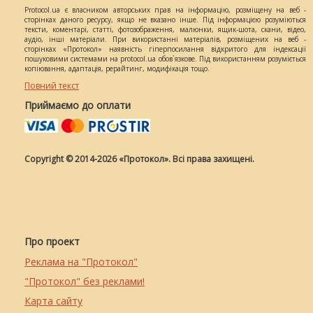
Protocol.ua є власником авторських прав на інформацію, розміщену на веб -
сторінках даного ресурсу, якщо не вказано інше. Під інформацією розуміються
тексти, коментарі, статті, фотозображення, малюнки, ящик-шота, скани, відео,
аудіо, інші матеріали. При використанні матеріалів, розміщених на веб -
сторінках «Протокол» наявність гіперпосилання відкритого для індексації
пошуковими системами на protocol.ua обов`язкове. Під використанням розуміється
копіювання, адаптація, рерайтинг, модифікація тощо.
Повний текст
Приймаємо до оплати
Copyright © 2014-2026 «Протокол». Всі права захищені.
Про проект
Реклама на "Протокол"
"Протокол" без реклами!
Карта сайту