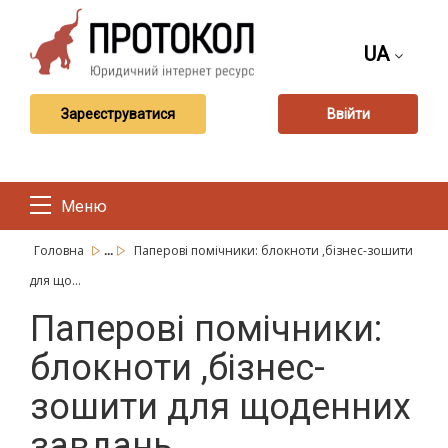
UA
Зареєструватися
Ввійти
Меню
...
Головна
Паперові помічники: блокноти ,бізнес-зошити
для що...
Паперові помічники:
блокноти ,бізнес-
зошити для щоденних
завдань