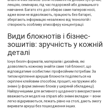
лекціях, семінарах, під час подорожей або домашнього
навчання. Багато хто досі обирає саме паперові носії,
адже вони не відволікають, працюють без батареї,
зберігають інформацію незалежно від технологій і
створюють особливу атмосферу концентрації.
Види блокнотів і бізнес-
зошитів: зручність у кожній
деталі
Існує безліч форматів, матеріалів і дизайнів, які
дозволяють кожному знайти саме той блокнот, що
відповідатиме особистим і професійним потребам. За
типом кріплення аркушів блокноти поділяються на
скріплені клейовим способом, прошиті, на пружині або
знімні (у формі змінних блоків у шкіряній обкладинці).
Найзручнішими для активного щоденного використання
вважаються моделі на спіралі або знімні вкладки — вони
легко відкриваються, лежать рівно на столі, дають змогу
виривати аркуші без пошкодження інших.