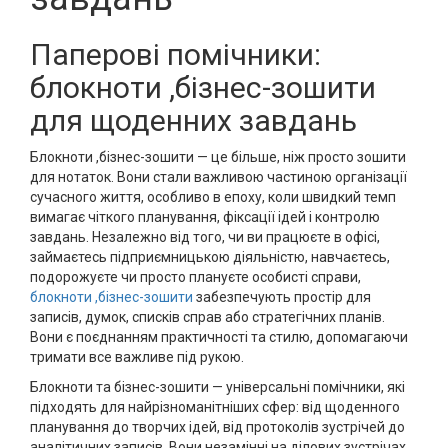
Паперові помічники:
блокноти ,бізнес-зошити
для щоденних завдань
Блокноти ,бізнес-зошити — це більше, ніж просто зошити
для нотаток. Вони стали важливою частиною організації
сучасного життя, особливо в епоху, коли швидкий темп
вимагає чіткого планування, фіксації ідей і контролю
завдань. Незалежно від того, чи ви працюєте в офісі,
займаєтесь підприємницькою діяльністю, навчаєтесь,
подорожуєте чи просто плануєте особисті справи,
блокноти ,бізнес-зошити
забезпечують простір для
записів, думок, списків справ або стратегічних планів.
Вони є поєднанням практичності та стилю, допомагаючи
тримати все важливе під рукою.
Блокноти та бізнес-зошити — універсальні помічники, які
підходять для найрізноманітніших сфер: від щоденного
планування до творчих ідей, від протоколів зустрічей до
аналітичних записів. Вони незамінні на ділових зустрічах,