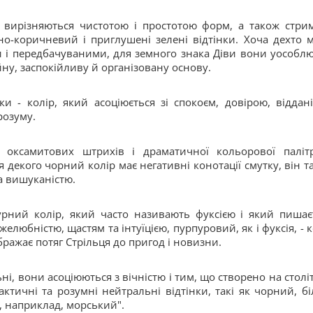
о вирізняються чистотою і простотою форм, а також стри
но-коричневий і приглушені зелені відтінки. Хоча дехто 
и і передбачуваними, для земного знака Діви вони уособл
йну, заспокійливу й організовану основу.
и - колір, який асоціюється зі спокоєм, довірою, віддані
розуму.
 оксамитових штрихів і драматичної кольорової паліт
я декого чорний колір має негативні конотації смутку, він т
а вишуканістю.
рний колір, який часто називають фуксією і який пишає
елюбністю, щастям та інтуїцією, пурпуровий, як і фуксія, - к
ражає потяг Стрільця до пригод і новизни.
ні, вони асоціюються з вічністю і тим, що створено на століт
ктичні та розумні нейтральні відтінки, такі як чорний, бі
, наприклад, морський".