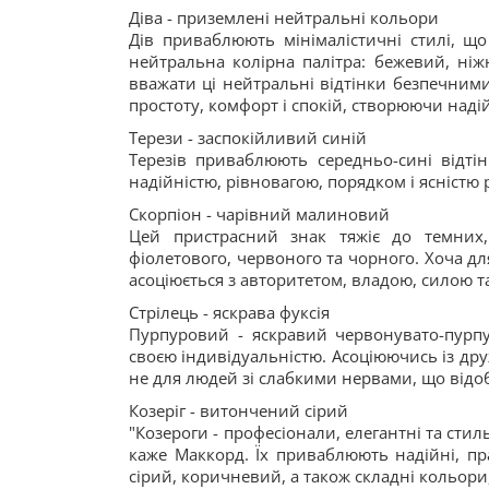
Діва - приземлені нейтральні кольори
Дів приваблюють мінімалістичні стилі, щ
нейтральна колірна палітра: бежевий, ніж
вважати ці нейтральні відтінки безпечним
простоту, комфорт і спокій, створюючи наді
Терези - заспокійливий синій
Терезів приваблюють середньо-сині відтінк
надійністю, рівновагою, порядком і ясністю 
Скорпіон - чарівний малиновий
Цей пристрасний знак тяжіє до темних,
фіолетового, червоного та чорного. Хоча дл
асоціюється з авторитетом, владою, силою т
Стрілець - яскрава фуксія
Пурпуровий - яскравий червонувато-пурпу
своєю індивідуальністю. Асоціюючись із друж
не для людей зі слабкими нервами, що відоб
Козеріг - витончений сірий
"Козероги - професіонали, елегантні та стиль
каже Маккорд. Їх приваблюють надійні, пра
сірий, коричневий, а також складні кольори