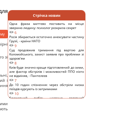
для
Стрічка новин
Одна фраза миттєво поставить на місце
зверхню людину: психолог розкрила секрет
6
аму
Росія збирається остаточно анексувати частину
Грузії, - країни НАТО
ірні
9
Суд продовжив тримання під вартою для
Коломойського, захист заявив про проблеми зі
о зі
здоров'ям
8
Київ буде значно краще підготовлений до зими,
але фактор обстрілів і можливостей ППО ніхто
ьні,
не відміняв, - Пантелеєв
ий і
7
До 10 годин спізнення: через обстріли низка
ання
поїздів курсують із затримками
10
Бюджетний вибір: названо головний
автомобільний бестселер у Європі
вими
11
ають
Гороскоп на 8 серпня: Левам – відпочинок,
Козерогам – зустріч з рідними