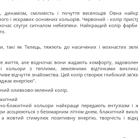
, динамізм, сміливість і почуття веселощів Овна найк
ого і яскравих основних кольорів. Червоний - колір пристр
водночас слугує сигналом небезпеки. Найкращий колір фарби
го.
аки, такі як Телець, тяжіють до насичених і мохнастих зел
вге життя, але водночас вони жадають комфорту, задоволен
ені кольори з теплими, земляними відтінками виклик
йливе відчуття знайомства. Цей колір створює глибокий зв'яз
джає енергією".
ений оливково-зелений колір.
акитний
сно-блакитний кольори найкраще передають ентузіазм і 
ори асоціюються з безхмарним літнім днем, блакитний викл
и, а жовтий стимулює позитивну енергію, творчість і відк