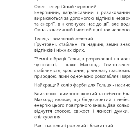
Овен - енергійний червоний
Енергійний, імпульсивний і ризикований
виражаються за допомогою відтінків червон
та енергії, він спонукає нас до дії, але 
Овна - класичний і чистий відтінок червоно
Телець - земляний зелений
Ґрунтовні, стабільні та надійні, земні зн
відтінків і ніжних сірих.
"Земні вібрації Тельців розраховані на до
чуттєвості, - каже Маккорд. Темно-зел
стабільність, зростання, рівновагу і заспокі
природою, який одночасно розслабляє і заря
Найкращий колір фарби для Тельця - насич
Близнюки - лимонно-жовтий та небесно-бл
Маккорд вважає, що блідо-жовтий і небе
енергію цього повітряного знака. Два коль
відчуття спокою, свіжості і ясності думк
спілкування.
Рак - пастельні рожевий і блакитний