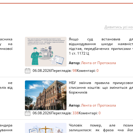
Дивитись усі н
ника
Якщо суд встановив дл
нку на
відшкодування шкоди наявніс
нкової
підстав, передбачених приписами 
1 ст. 1172 Ц
Автор:
Лента от Протокола
06.08.2026
Переглядів:
98
Коментарі:
0
х не
НБУ змінив правила примусово
лік від
списання коштів: що зміниться д
боржників
Автор:
Лента от Протокола
06.08.2026
Переглядів:
338
Коментарі:
0
ндира
Чоловік помер, але позик
рування
залишилася: як фраза «на йо