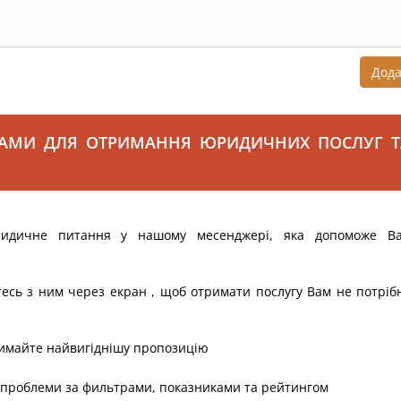
Дод
САМИ ДЛЯ ОТРИМАННЯ ЮРИДИЧНИХ ПОСЛУГ Т
ридичне питання у нашому месенджері, яка допоможе В
тесь з ним через екран , щоб отримати послугу Вам не потріб
римайте найвигіднішу пропозицію
 проблеми за фильтрами, показниками та рейтингом