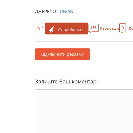
ДЖЕРЕЛО :
UNIAN
0
156
0
Переглядів
Ко
Сподобалося
Відключити рекламу
Залиште Ваш коментар: