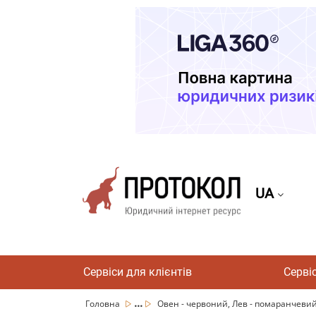
UA
Сервіси для клієнтів
Серві
...
Головна
Овен - червоний, Лев - помаранчевий: