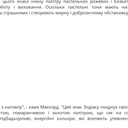
 цього знака ніжну палітру пастельних рожевих і блаки
урботу і виховання. Оскільки пастельні тони мають ни
нш страшними і створюють мирну і доброзичливу обстановку
 з натовпу", - каже Маккорд. "Цей знак Зодіаку поєднує сміл
овтою, помаранчевою і золотою палітрою, що сяє на со
ідбадьорливі, енергійні кольори, які вселяють упевнені