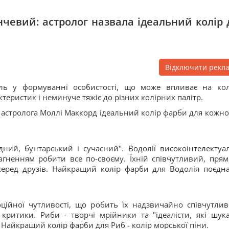
нчевий: астролог назвала ідеальний колір 
Відключити рекл
оль у формуванні особистості, що може впливає на кол
теристик і неминуче тяжіє до різних колірних палітр.
 астролога Моллі Маккорд ідеальний колір фарби для кожног
ний, бунтарський і сучасний". Водолії високоінтелектуал
рагненням робити все по-своєму. Їхній співчутливий, прям
серед друзів. Найкращий колір фарби для Водолія поєдн
ційної чутливості, що робить їх надзвичайно співчутли
ритики. Риби - творчі мрійники та "ідеалісти, які шук
. Найкращий колір фарби для Риб - колір морської піни.