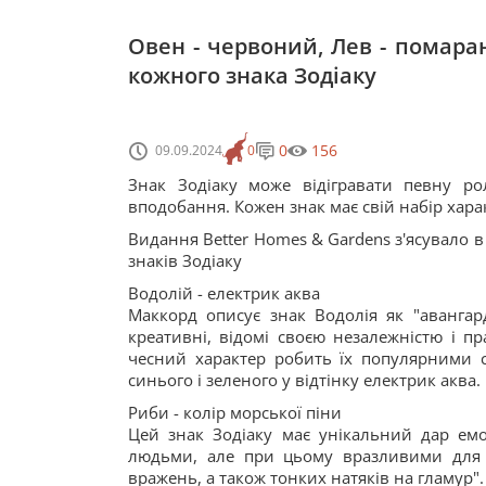
Овен - червоний, Лев - помара
кожного знака Зодіаку
0
156
09.09.2024
0
Знак Зодіаку може відігравати певну р
вподобання. Кожен знак має свій набір харак
Видання Better Homes & Gardens з'ясувало в
знаків Зодіаку
Водолій - електрик аква
Маккорд описує знак Водолія як "авангард
креативні, відомі своєю незалежністю і п
чесний характер робить їх популярними 
синього і зеленого у відтінку електрик аква.
Риби - колір морської піни
Цей знак Зодіаку має унікальний дар емо
людьми, але при цьому вразливими для к
вражень, а також тонких натяків на гламур"