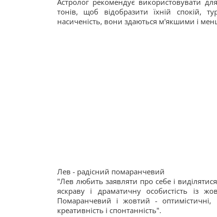
Астролог рекомендує використовувати для
тонів, щоб відобразити їхній спокій, т
насиченість, вони здаються м'якшими і ме
Лев - радісний помаранчевий
"Лев любить заявляти про себе і виділятися
яскраву і драматичну особистість із ж
Помаранчевий і жовтий - оптимістичні, п
креативність і спонтанність".