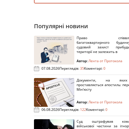
Популярні новини
Право співвлас
багатоквартирного буди
судовий захист прибуди
території не залежить в
Автор:
Лента от Протокола
07.08.2026
Переглядів:
35
Коментарі:
0
Документи, на яки
проставляється апостиль: пере
Мін’юсту
Автор:
Лента от Протокола
06.08.2026
Переглядів:
122
Коментарі:
0
Суд оштрафував кома
військової частини за ігно