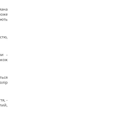
мана
може
юють
стю,
ри -
акож
ться
олір
тя, -
лий,