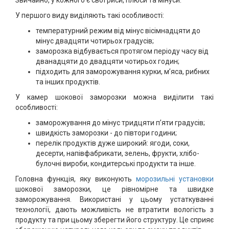
Звичайно, у кожного є свої риси, плюси та мінуси.
У першого виду виділяють такі особливості:
температурний режим від мінус вісімнадцяти до
мінус двадцяти чотирьох градусів;
заморозка відбувається протягом періоду часу від
дванадцяти до двадцяти чотирьох годин;
підходить для заморожування курки, м’яса, рибних
та інших продуктів.
У камер шокової заморозки можна виділити такі
особливості:
заморожування до мінус тридцяти п’яти градусів;
швидкість заморозки - до півтори години;
перелік продуктів дуже широкий: ягоди, соки,
десерти, напівфабрикати, зелень, фрукти, хлібо-
булочні вироби, кондитерські продукти та інше.
Головна функція, яку виконують
морозильні установки
шокової заморозки, це рівномірне та швидке
заморожування. Використані у цьому устаткуванні
технології, дають можливість не втратити вологість з
продукту та при цьому зберегти його структуру. Це сприяє