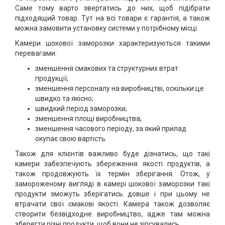
Саме тому варто звертатись до них, щоб підібрати
підходящий товар. Тут на всі товари є гарантія, а також
можна замовити установку системи у потрібному місці.
Камери шокової заморозки характеризуються такими
перевагами:
зменшення смакових та структурних втрат
продукції;
зменшення персоналу на виробництві, оскільки це
швидко та якісно;
швидкий період заморозки;
зменшення площі виробництва;
зменшення часового періоду, за який прилад
окупає свою вартість.
Також для клієнтів важливо буде дізнатись, що такі
камери забезпечують збереження якості продуктів, а
також продовжують їх термін зберігання. Отож, у
замороженому вигляді в камері шокової заморозки такі
продукти зможуть зберігатись довше і при цьому не
втрачати свої смакові якості. Камера також дозволяє
створити безвідходне виробництво, адже там можна
зберегти різні продукти, щоб вони не зіпсувались.