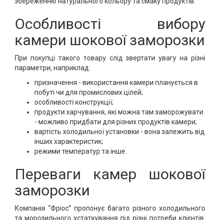
збереженню натурального кольору та смаку продуктів.
Особливості вибору
камери шокової заморозки
При покупці такого товару слід звертати увагу на різні
параметри, наприклад:
призначення - використання камери планується в
побуті чи для промислових цілей;
особливості конструкції;
продукти харчування, які можна там заморожувати
- можливо придбати для різних продуктів камери;
вартість холодильної установки - вона залежить від
інших характеристик;
режими температур та інше.
Переваги камер шокової
заморозки
Компанія “Фріос” пропонує багато різного холодильного
та морозильного устаткування під різні потреби клієнтів.