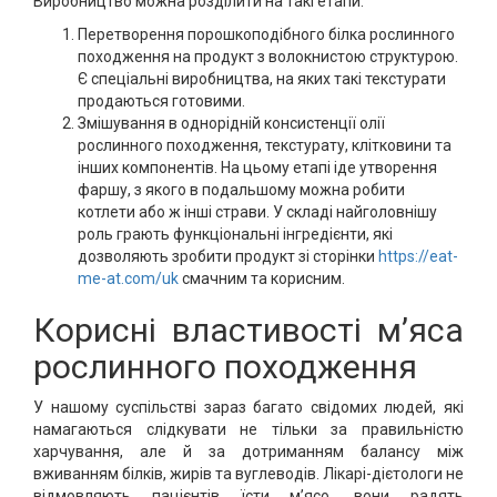
Виробництво можна розділити на такі етапи:
Перетворення порошкоподібного білка рослинного
походження на продукт з волокнистою структурою.
Є спеціальні виробництва, на яких такі текстурати
продаються готовими.
Змішування в однорідній консистенції олії
рослинного походження, текстурату, клітковини та
інших компонентів. На цьому етапі іде утворення
фаршу, з якого в подальшому можна робити
котлети або ж інші страви. У складі найголовнішу
роль грають функціональні інгредієнти, які
дозволяють зробити продукт зі сторінки
https://eat-
me-at.com/uk
смачним та корисним.
Корисні властивості м’яса
рослинного походження
У нашому суспільстві зараз багато свідомих людей, які
намагаються слідкувати не тільки за правильністю
харчування, але й за дотриманням балансу між
вживанням білків, жирів та вуглеводів. Лікарі-дієтологи не
відмовляють пацієнтів їсти м’ясо, вони радять