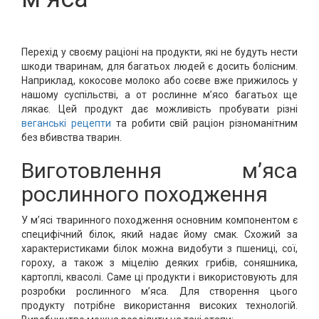
Перехід у своєму раціоні на продукти, які не будуть нести
шкоди тваринам, для багатьох людей є досить болісним.
Наприклад, кокосове молоко або соєве вже прижилось у
нашому суспільстві, а от рослинне м’ясо багатьох ще
лякає. Цей продукт дає можливість пробувати різні
веганські рецепти
та робити свій раціон різноманітним
без вбивства тварин.
Виготовлення м’яса
рослинного походження
У м’ясі тваринного походження основним компонентом є
специфічний білок, який надає йому смак. Схожий за
характеристиками білок можна видобути з пшениці, сої,
гороху, а також з міцелію деяких грибів, соняшника,
картоплі, квасолі. Саме ці продукти і використовують для
розробки рослинного м’яса. Для створення цього
продукту потрібне використання високих технологій.