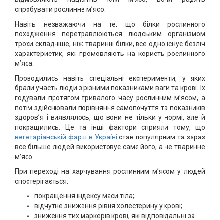
спробувати рослинне м’ясо.
Навіть незважаючи на те, що білки рослинного
походження перетравлюються людським організмом
трохи складніше, ніж тваринні білки, все одно існує безліч
характеристик, які промовляють на користь рослинного
м’яса.
Проводились навіть спеціальні експерименти, у яких
брали участь люди з різними показниками ваги та крові. Їх
годували протягом тривалого часу рослинним м’ясом, а
потім здійснювали порівняння самопочуття та показників
здоров’я і виявлялось, що вони не тільки у нормі, але й
покращились. Це та інші фактори сприяли тому, що
вегетаріанській фарш в Україні
став популярним та зараз
все більше людей використовує саме його, а не тваринне
м’ясо.
При переході на харчування рослинним м’ясом у людей
спостерігається:
покращення індексу маси тіла;
відчутне зниження рівня холестерину у крові;
зниження тих маркерів крові, які відповідальні за