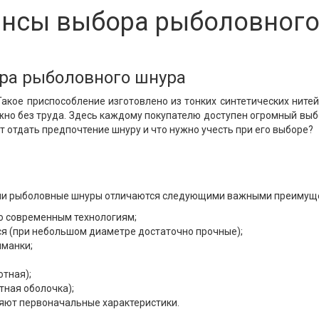
ансы выбора рыболовного
ра рыболовного шнура
акое приспособление изготовлено из тонких синтетических ните
но без труда. Здесь каждому покупателю доступен огромный выб
т отдать предпочтение шнуру и что нужно учесть при его выборе?
ми рыболовные шнуры отличаются следующими важными преимущ
по современным технологиям;
я (при небольшом диаметре достаточно прочные);
иманки;
отная);
тная оболочка);
няют первоначальные характеристики.