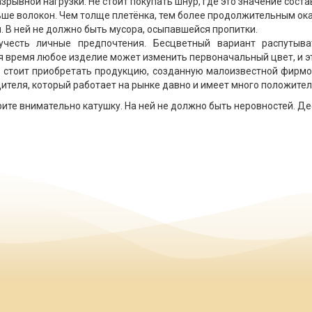
азрывной нагрузки. Не стоит покупать шнур, где это значение сост
ольше волокон. Чем толще плетёнка, тем более продолжительным ок
 В ней не должно быть мусора, осыпавшейся пропитки.
учесть личные предпочтения. Бесцветный вариант распутыв
я время любое изделие может изменить первоначальный цвет, и эт
 стоит приобретать продукцию, созданную малоизвестной фирмой
ителя, который работает на рынке давно и имеет много положите
те внимательно катушку. На ней не должно быть неровностей. Де