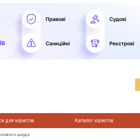
си для юристів
Каталог юристів
оловного шнура