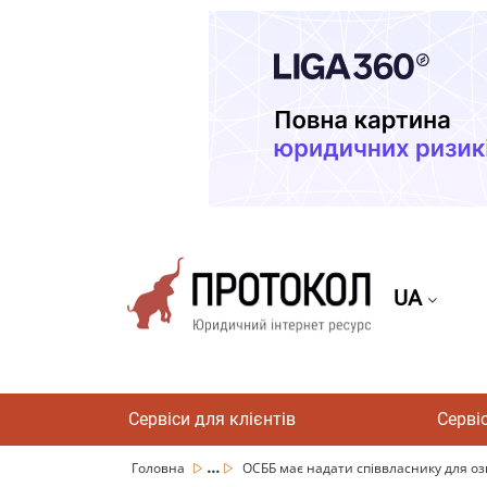
UA
Сервіси для клієнтів
Серві
...
Головна
ОСББ має надати співвласнику для оз