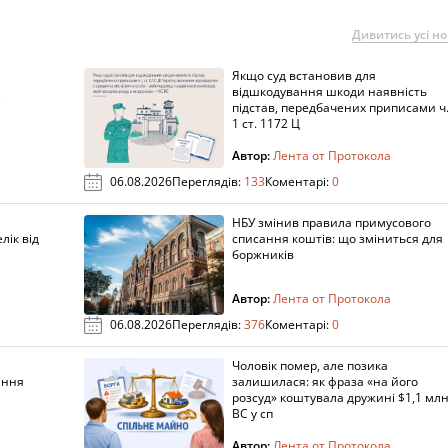
Дивитись усі н
Якщо суд встановив для
а
відшкодування шкоди наявність
підстав, передбачених приписами ч
1 ст. 1172 Ц
Автор:
Лента от Протокола
06.08.2026
Переглядів:
133
Коментарі:
0
НБУ змінив правила примусового
лік від
списання коштів: що зміниться для
боржників
Автор:
Лента от Протокола
06.08.2026
Переглядів:
376
Коментарі:
0
Чоловік помер, але позика
ання
залишилася: як фраза «на його
розсуд» коштувала дружині $1,1 млн
ВС у сп
Автор:
Лента от Протокола