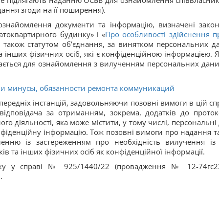
не підлягають наданню ОСББ для ознайомлення співвласник
ання згоди на її поширення).
ознайомлення документи та інформацію, визначені зако
атоквартирного будинку» і «
Про особливості здійснення п
а також статутом об’єднання, за винятком персональних д
а інших фізичних осіб, які є конфіденційною інформацією. 
адається для ознайомлення з вилученням персональних дани
и минусы, обязанности ремонта коммуникаций
ередніх інстанцій, задовольняючи позовні вимоги в цій спр
ідповідача за отриманням, зокрема, додатків до проток
го діяльності, яка може містити, у тому числі, персональні 
онфіденційну інформацію. Тож позовні вимоги про надання т
ленню із застереженням про необхідність вилучення із
в та інших фізичних осіб як конфіденційної інформації.
ку у справі № 925/1440/22 (провадження № 12-74гс2
3
.