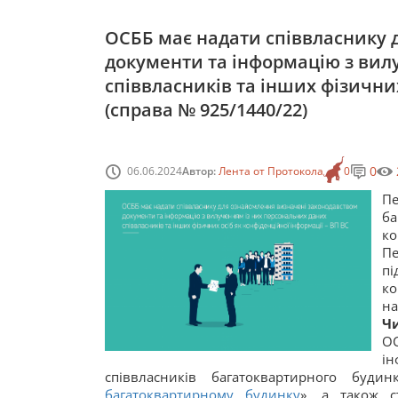
ОСББ має надати співвласнику 
документи та інформацію з вил
співвласників та інших фізичних
(справа № 925/1440/22)
0
06.06.2024
Автор:
Лента от Протокола
0
Пе
ба
ко
Пе
пі
ко
на
Чи
ОС
і
співвласників багатоквартирного буди
багатоквартирному будинку
», а також 