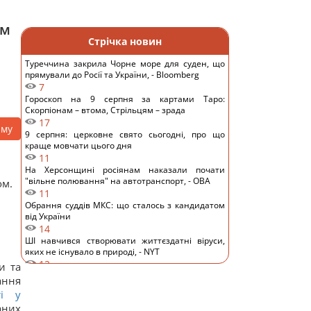
ом
Стрічка новин
Туреччина закрила Чорне море для суден, що
прямували до Росії та України, - Bloomberg
7
Гороскоп на 9 серпня за картами Таро:
Скорпіонам – втома, Стрільцям – зрада
17
аму
9 серпня: церковне свято сьогодні, про що
краще мовчати цього дня
11
На Херсонщині росіянам наказали почати
"вільне полювання" на автотранспорт, - ОВА
ом.
11
Обрання суддів МКС: що сталось з кандидатом
від України
14
ШІ навчився створювати життєздатні віруси,
яких не існувало в природі, - NYT
12
и та
Денисенко зізналася, чому насправді поспішає
ання
вийти заміж
ті у
14
аних