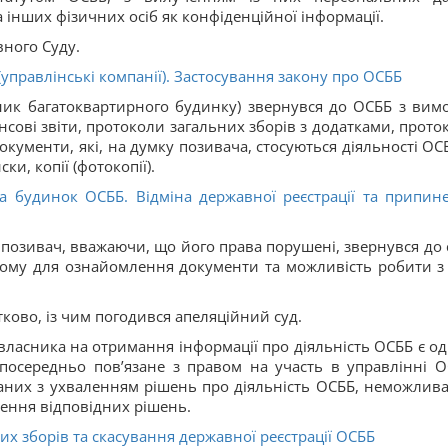
 інших фізичних осіб як конфіденційної інформації.
ного Суду.
правлінські компанії). Застосування закону про ОСББ
ник багатоквартирного будинку) звернувся до ОСББ з вим
сові звіти, протоколи загальних зборів з додатками, прото
документи, які, на думку позивача, стосуються діяльності ОСБ
и, копії (фотокопії).
а будинок ОСББ. Відміна державної реєстрації та припин
 позивач, вважаючи, що його права порушені, звернувся до 
йому для ознайомлення документи та можливість робити з
тково, із чим погодився апеляційний суд.
власника на отримання інформації про діяльність ОСББ є о
посередньо пов’язане з правом на участь в управлінні О
язаних з ухваленням рішень про діяльність ОСББ, неможлива
лення відповідних рішень.
х зборів та скасування державної реєстрації ОСББ