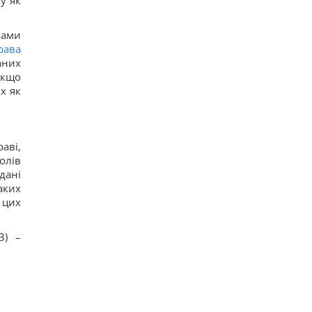
у як
нами
рава
аних
Якщо
х як
аві,
олів
дані
аких
 цих
3) –