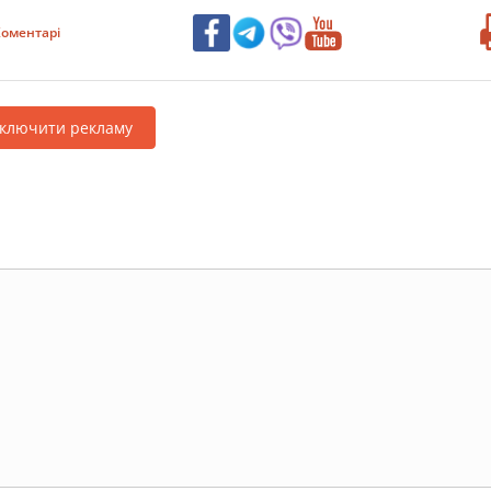
оментарі
дключити рекламу