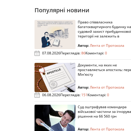
Популярні новини
Право співвласника
багатоквартирного будинку н
судовий захист прибудинкової
території не залежить в
Автор:
Лента от Протокола
07.08.2026
Переглядів:
86
Коментарі:
0
Документи, на яких не
проставляється апостиль: пере
Мін’юсту
Автор:
Лента от Протокола
06.08.2026
Переглядів:
151
Коментарі:
0
Суд оштрафував командира
військової частини за ігнорув
рішення на 66 560 грн
Автор:
Лента от Протокола