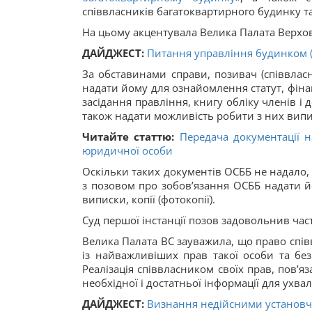
співвласників багатоквартирного будинку та
На цьому акцентувала Велика Палата Верхов
ДАЙДЖЕСТ:
Питання управління будинком (у
За обставинами справи, позивач (співвлас
надати йому для ознайомлення статут, фінан
засідання правління, книгу обліку членів і 
також надати можливість робити з них виписк
Читайте статтю:
Передача документації н
юридичної особи
Оскільки таких документів ОСББ не надало,
з позовом про зобов’язання ОСББ надати 
виписки, копії (фотокопії).
Суд першої інстанції позов задовольнив час
Велика Палата ВС зауважила, що право спів
із найважливіших прав такої особи та без
Реалізація співвласником своїх прав, пов’
необхідної і достатньої інформації для ухва
ДАЙДЖЕСТ:
Визнання недійсними установчи