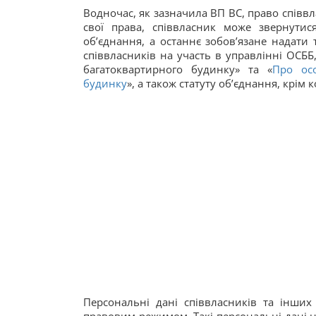
Водночас, як зазначила ВП ВС, право співв
свої права, співвласник може звернути
об’єднання, а останнє зобов’язане надати т
співвласників на участь в управлінні ОСББ
багатоквартирного будинку» та «
Про осо
будинку
», а також статуту об’єднання, крім
Персональні дані співвласників та інших