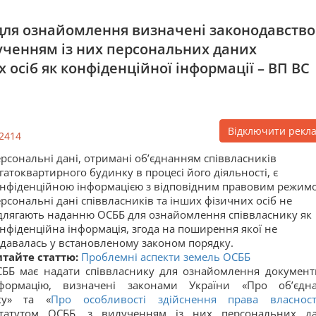
для ознайомлення визначені законодавств
ученням із них персональних даних
 осіб як конфіденційної інформації – ВП ВС
Відключити рекл
2414
рсональні дані, отримані об’єднанням співвласників
гатоквартирного будинку в процесі його діяльності, є
нфіденційною інформацією з відповідним правовим режим
рсональні дані співвласників та інших фізичних осіб не
длягають наданню ОСББ для ознайомлення співвласнику як
нфіденційна інформація, згода на поширення якої не
давалась у встановленому законом порядку.
тайте статтю:
Проблемні аспекти земель ОСББ
ББ має надати співвласнику для ознайомлення документ
нформацію, визначені законами України «Про об’єдн
нку» та «
Про особливості здійснення права власнос
статутом ОСББ, з вилученням із них персональних д