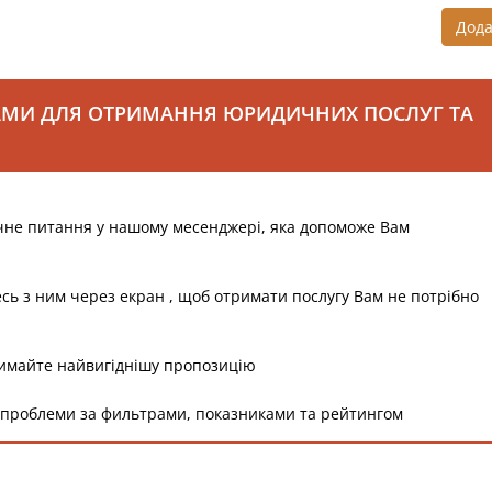
Дод
АМИ ДЛЯ ОТРИМАННЯ ЮРИДИЧНИХ ПОСЛУГ ТА
чне питання у нашому месенджері, яка допоможе Вам
есь з ним через екран , щоб отримати послугу Вам не потрібно
римайте найвигіднішу пропозицію
 проблеми за фильтрами, показниками та рейтингом