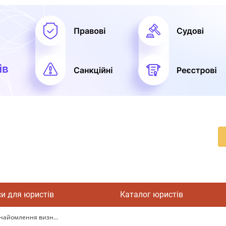
си для юристів
Каталог юристів
найомлення визн...