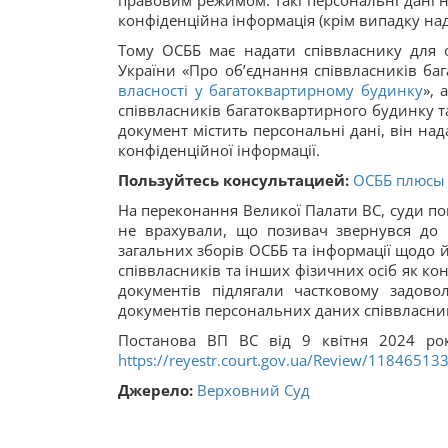
правовим режимом. Такі персональні дані 
конфіденційна інформація (крім випадку над
Тому ОСББ має надати співвласнику для 
України «Про об’єднання співвласників баг
власності у багатоквартирному будинку
», 
співвласників багатоквартирного будинку т
документ містить персональні дані, він н
конфіденційної інформації.
Пользуйтесь консультацией:
ОСББ плюсы 
На переконання Великої Палати ВС, суди поп
не врахували, що позивач звернувся до в
загальних зборів ОСББ та інформації щодо йо
співвласників та інших фізичних осіб як к
документів підлягали частковому задово
документів персональних даних співвласникі
Постанова ВП ВС від 9 квітня 2024 ро
https://reyestr.court.gov.ua/Review/11846513
Джерело:
Верховний Суд