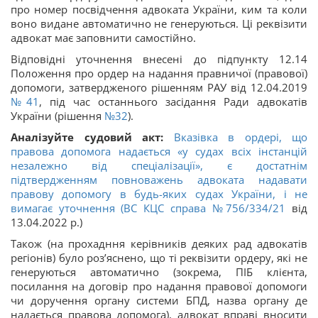
про номер посвідчення адвоката України, ким та коли
воно видане автоматично не генеруються. Ці реквізити
адвокат має заповнити самостійно.
Відповідні уточнення внесені до підпункту 12.14
Положення про ордер на надання правничої (правової)
допомоги, затвердженого рішенням РАУ від 12.04.2019
№41
, під час останнього засідання Ради адвокатів
України (рішення
№32
).
Аналізуйте судовий акт:
Вказівка в ордері, що
правова допомога надається «у судах всіх інстанцій
незалежно від спеціалізації», є достатнім
підтвердженням повноважень адвоката надавати
правову допомогу в будь-яких судах України, і не
вимагає уточнення (ВС КЦС справа
№756/334/21
від
13.04.2022 р.)
Також (на прохадння керівників деяких рад адвокатів
регіонів) було роз’яснено, що ті реквізити ордеру, які не
генеруються автоматично (зокрема, ПІБ клієнта,
посилання на договір про надання правової допомоги
чи доручення органу системи БПД, назва органу де
надається правова допомога), адвокат вправі вносити