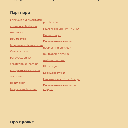
Партнери
Сережки з діамантами
pereklad.ua
alliancetechnika.ua
Підготовка до НМТ / ЗНО
миралинкс
Винна шафа
Веб мастер
Перевезення хворих
https://motokosmos.ua/
hospice-life.com.ua/
Синтезатори
mk-translations.ua
perevod.agency
maltina.com.ua
agrotechnika.com.ua
Шафи купе
europeservice.com.ua
Брендові сумки
текст юа
Натяжні стелі Nova Stelya
Посилання
Перевезення хворих за
kievperevod.com.ua
кордон
Про проект