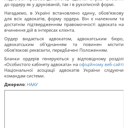
до ордеру як у друкованій, так і в рукописній формі.
Нагадаємо, в Україні встановлено єдину, обов’язкову
для всіх адвокатів, форму ордера. Він є належним та
достатнім підтвердженням правомочності адвоката на
вчинення дій в інтересах клієнта.
Ордер видається адвокатом, адвокатським бюро,
адвокатським об’єднанням та повинен містити
обов’язкові реквізити, передбачені Положенням.
Бланки ордерів генеруються у відповідному розділі
«Особистого кабінету адвоката» на
офіційному веб-сайті
Національної асоціації адвокатів України слідуючи
командам системи.
Джерело
:
НААУ