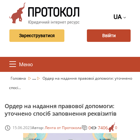
UA
Зареєструватися
Ввійти
Меню
...
Головна
Ордер на надання правової допомоги: уточнено
спосі...
Ордер на надання правової допомоги:
уточнено спосіб заповнення реквізитів
0
7406
15.06.2023
Автор:
Лента от Протокола
0